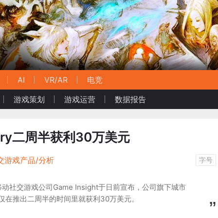
AI
VR/AR
电竞
游戏策划
游戏运营
数据报告
try二周半获利30万美元
交游戏产品/分析
字号
社交游戏公司Game Insight于日前宣布，公司旗下城市
try仅在推出二周半的时间里就获利30万美元。