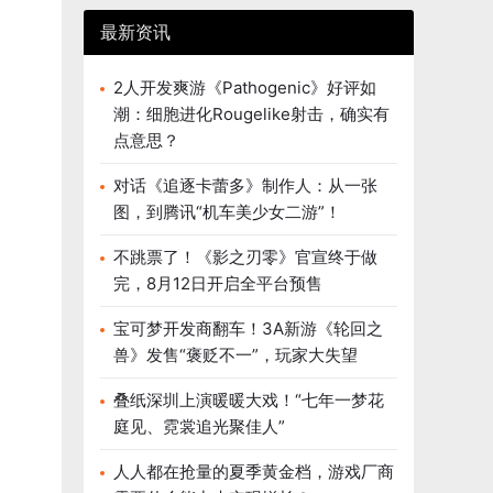
最新资讯
2人开发爽游《Pathogenic》好评如
潮：细胞进化Rougelike射击，确实有
点意思？
对话《追逐卡蕾多》制作人：从一张
图，到腾讯“机车美少女二游”！
不跳票了！《影之刃零》官宣终于做
完，8月12日开启全平台预售
宝可梦开发商翻车！3A新游《轮回之
兽》发售“褒贬不一”，玩家大失望
叠纸深圳上演暖暖大戏！“七年一梦花
庭见、霓裳追光聚佳人”
人人都在抢量的夏季黄金档，游戏厂商