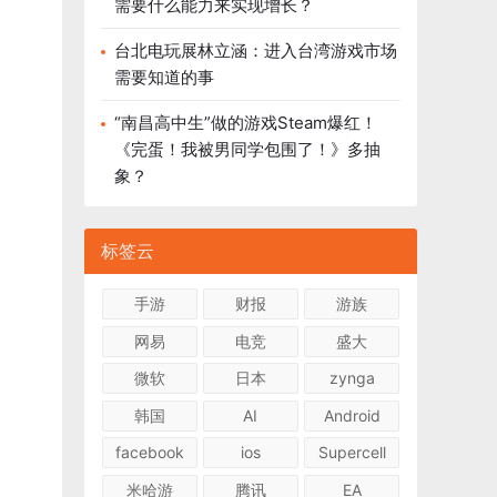
需要什么能力来实现增长？
台北电玩展林立涵：进入台湾游戏市场
需要知道的事
“南昌高中生”做的游戏Steam爆红！
《完蛋！我被男同学包围了！》多抽
象？
标签云
手游
财报
游族
网易
电竞
盛大
微软
日本
zynga
韩国
AI
Android
facebook
ios
Supercell
米哈游
腾讯
EA