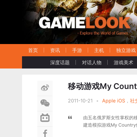
首页
资讯
手游
主机
独立游戏
深度话题
对话人物
游戏美术
移动游戏My Coun
2011-10-21
•
Apple iOS
，
社
由五名俄罗斯女性掌权的移动
建造模拟游戏My Coun