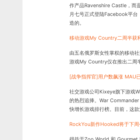
作产品Ravenshire Castle，
月七号正式登陆Facebook平台
造的。
移动游戏My Country二周半获
由五名俄罗斯女性掌权的移动社交游
游戏My Country仅在推出
[战争指挥官]用户数飙涨 MAU已
社交游戏公司Kixeye旗下游戏W
的热烈追捧。War Comman
快增长游戏排行榜。目前，这款
RockYou新作Hooked将于下
得益于Zoo World 和 Gour