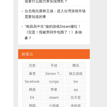
需要什么能力来实现增长？
台北电玩展林立涵：进入台湾游戏市场
需要知道的事
“南昌高中生”做的游戏Steam爆红！
《完蛋！我被男同学包围了！》多抽
象？
标签云
完美
手游
腾讯
暴雪
Sensor Tower
独立游戏
facebook
zynga
ios
网易
苹果
qq
EA
steam
任天堂
韩国
小游戏
米哈游