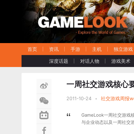
首页
资讯
手游
主机
独立游戏
深度话题
对话人物
游戏美术
一周社交游戏核心要闻(1
2011-10-24
•
社交游戏周报we
GameLook一周社交游戏核
与企业动态以及一周社交