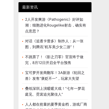
最新资讯
2人开发爽游《Pathogenic》好评如
潮：细胞进化Rougelike射击，确实有
点意思？
对话《追逐卡蕾多》制作人：从一张
图，到腾讯“机车美少女二游”！
不跳票了！《影之刃零》官宣终于做
完，8月12日开启全平台预售
宝可梦开发商翻车！3A新游《轮回之
兽》发售“褒贬不一”，玩家大失望
叠纸深圳上演暖暖大戏！“七年一梦花
庭见、霓裳追光聚佳人”
人人都在抢量的夏季黄金档，游戏厂商