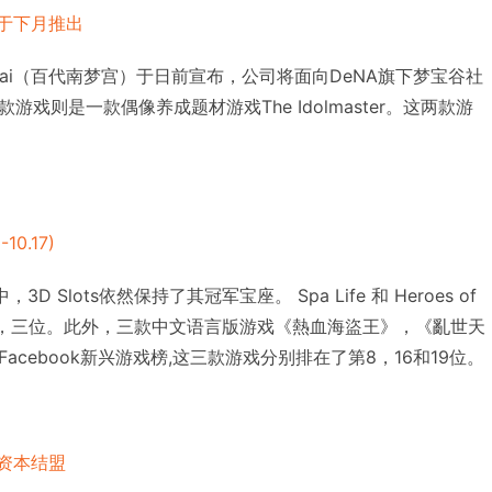
戏将于下月推出
ndai（百代南梦宫）于日前宣布，公司将面向DeNA旗下梦宝谷社
戏则是一款偶像养成题材游戏The Idolmaster。这两款游
10.17)
D Slots依然保持了其冠军宝座。 Spa Life 和 Heroes of
则分列二，三位。此外，三款中文语言版游戏《熱血海盜王》，《亂世天
cebook新兴游戏榜,这三款游戏分别排在了第8，16和19位。
达成资本结盟