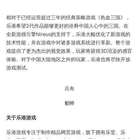
相对于已经运营超过三年的经典策略游戏《热血三国》，
乐港希望2代作品能够更好的诠释中国人心中的三国。在
全新游戏引擎Nireus的支持下，乐港大幅优化了新游戏的
技术性能，并在游戏中对诸多游戏系统进行革新。整个游
戏提供了更为杰出的视觉效果，玩家将获得3D渲染的感官
体验。对于中国大陆地区之外的玩家，乐港也将尽快开放
游戏测试。
吕布
貂蝉
关于乐港游戏
乐港游戏专注于制作精品网页游戏，旗下拥有乐堂、乐