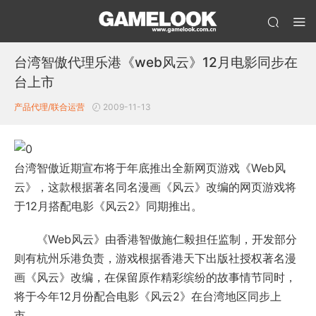
台湾智傲代理乐港《web风云》12月电影同步在
台上市
产品代理/联合运营
2009-11-13
台湾智傲近期宣布将于年底推出全新网页游戏《Web风
云》，这款根据著名同名漫画《风云》改编的网页游戏将
于12月搭配电影《风云2》同期推出。
《Web风云》由香港智傲施仁毅担任监制，开发部分
则有杭州乐港负责，游戏根据香港天下出版社授权著名漫
画《风云》改编，在保留原作精彩缤纷的故事情节同时，
将于今年12月份配合电影《风云2》在台湾地区同步上
市。