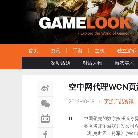
首页
资讯
手游
主机
独立游戏
深度话题
对话人物
游戏美术
空中网代理WGN
2012-10-19
•
页游产品资讯
中国领先的数字娱乐服务提供
界著名战争游戏开发公司W
《坦克世界：将军》(World