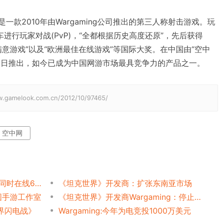
nks)是一款2010年由Wargaming公司推出的第三人称射击游戏。玩
战车进行玩家对战(PvP)，“全都根据历史高度还原”，先后获得
最满意游戏”以及“欧洲最佳在线游戏”等国际大奖。在中国由“空中
月15日推出，如今已成为中国网游市场最具竞争力的产品之一。
elook.com.cn/2012/10/97465/
空中网
[坦克世界]全球4500万用户 同时在线61万
《坦克世界》开发商：扩张东南亚市场
图手游工作室
《坦克世界》开发商Wargaming：停止俄、白俄罗斯的所有业务，将离开这两个国家
世界闪电战》
Wargaming:今年为电竞投1000万美元