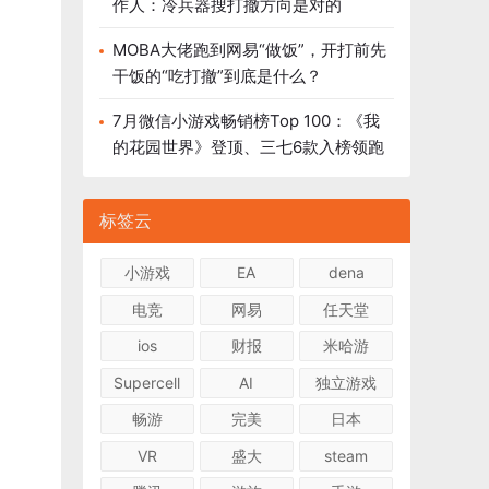
作人：冷兵器搜打撤方向是对的
MOBA大佬跑到网易“做饭”，开打前先
干饭的“吃打撤”到底是什么？
7月微信小游戏畅销榜Top 100：《我
的花园世界》登顶、三七6款入榜领跑
标签云
小游戏
EA
dena
电竞
网易
任天堂
ios
财报
米哈游
Supercell
AI
独立游戏
畅游
完美
日本
VR
盛大
steam