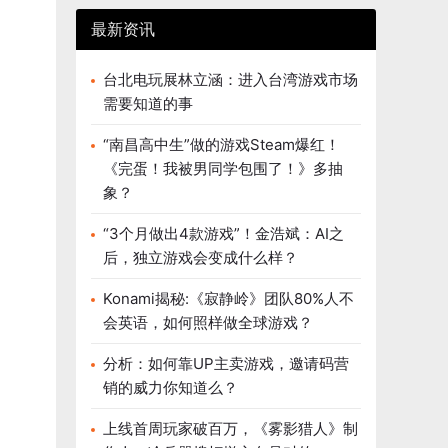
最新资讯
台北电玩展林立涵：进入台湾游戏市场
需要知道的事
“南昌高中生”做的游戏Steam爆红！
《完蛋！我被男同学包围了！》多抽
象？
“3个月做出4款游戏”！金浩斌：AI之
后，独立游戏会变成什么样？
Konami揭秘:《寂静岭》团队80%人不
会英语，如何照样做全球游戏？
分析：如何靠UP主卖游戏，邀请码营
销的威力你知道么？
上线首周玩家破百万，《雾影猎人》制