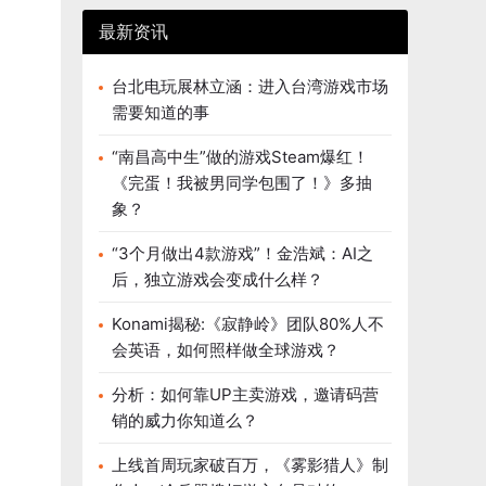
最新资讯
台北电玩展林立涵：进入台湾游戏市场
需要知道的事
“南昌高中生”做的游戏Steam爆红！
《完蛋！我被男同学包围了！》多抽
象？
“3个月做出4款游戏”！金浩斌：AI之
后，独立游戏会变成什么样？
Konami揭秘:《寂静岭》团队80%人不
会英语，如何照样做全球游戏？
分析：如何靠UP主卖游戏，邀请码营
销的威力你知道么？
上线首周玩家破百万，《雾影猎人》制