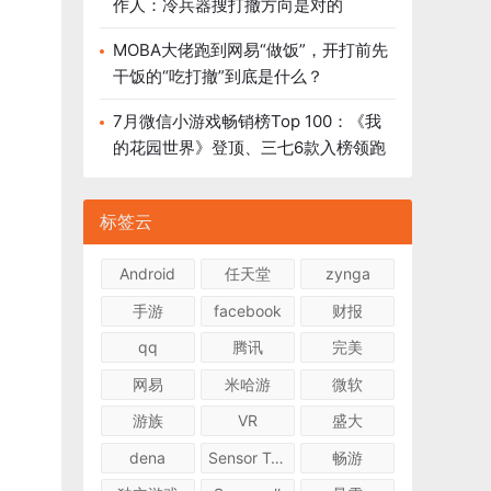
作人：冷兵器搜打撤方向是对的
MOBA大佬跑到网易“做饭”，开打前先
干饭的“吃打撤”到底是什么？
7月微信小游戏畅销榜Top 100：《我
的花园世界》登顶、三七6款入榜领跑
标签云
Android
任天堂
zynga
手游
facebook
财报
qq
腾讯
完美
网易
米哈游
微软
游族
VR
盛大
dena
Sensor Tower
畅游