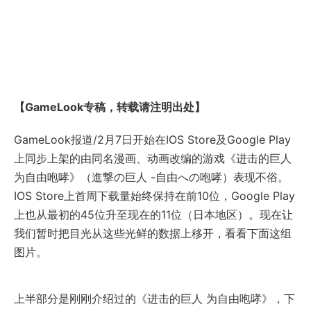
【GameLook专稿，转载请注明出处】
GameLook报道/2月7日开始在IOS Store及Google Play
上同步上架的由同名漫画、动画改编的游戏《进击的巨人
为自由咆哮》（進撃の巨人 -自由への咆哮）表现不俗。
IOS Store上首周下载量始终保持在前10位，Google Play
上也从最初的45位升至现在的11位（日本地区）。现在让
我们暂时把目光从这些光鲜的数据上移开，看看下面这组
图片。
上半部分是刚刚介绍过的《进击的巨人 为自由咆哮》，下