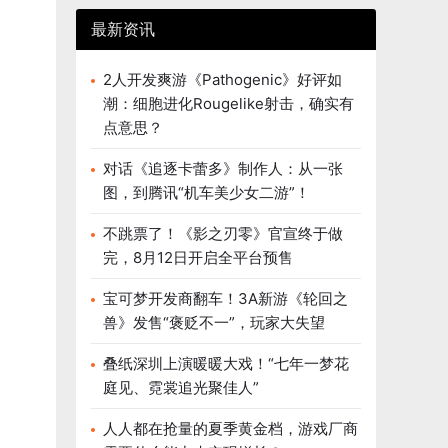
最新资讯
2人开发爽游《Pathogenic》好评如
潮：细胞进化Rougelike射击，确实有
点意思？
对话《追逐卡蕾多》制作人：从一张
图，到腾讯“机车美少女二游”！
不跳票了！《影之刃零》官宣终于做
完，8月12日开启全平台预售
宝可梦开发商翻车！3A新游《轮回之
兽》发售“褒贬不一”，玩家大失望
叠纸深圳上演暖暖大戏！“七年一梦花
庭见、霓裳追光聚佳人”
人人都在抢量的夏季黄金档，游戏厂商