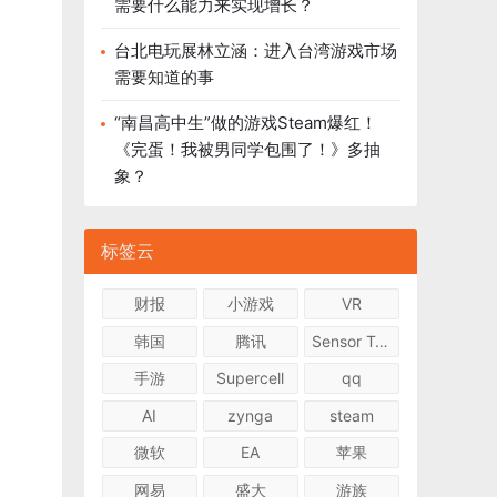
需要什么能力来实现增长？
台北电玩展林立涵：进入台湾游戏市场
需要知道的事
“南昌高中生”做的游戏Steam爆红！
《完蛋！我被男同学包围了！》多抽
象？
标签云
财报
小游戏
VR
韩国
腾讯
Sensor Tower
手游
Supercell
qq
AI
zynga
steam
微软
EA
苹果
网易
盛大
游族