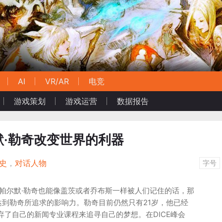
AI
VR/AR
电竞
游戏策划
游戏运营
数据报告
帕尔默·勒奇改变世界的利器
史
，
对话人物
字号
始人帕尔默·勒奇也能像盖茨或者乔布斯一样被人们记住的话，那
到勒奇所追求的影响力。勒奇目前仍然只有21岁，他已经
弃了自己的新闻专业课程来追寻自己的梦想。在DICE峰会