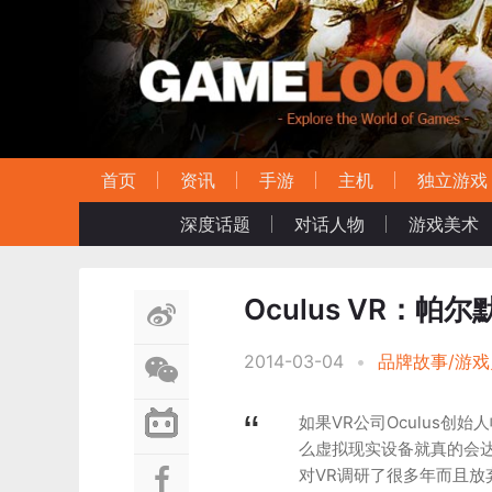
首页
资讯
手游
主机
独立游戏
深度话题
对话人物
游戏美术
Oculus VR：
2014-03-04
•
品牌故事/游戏
如果VR公司Oculus创
么虚拟现实设备就真的会达
对VR调研了很多年而且放