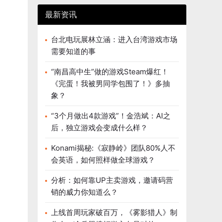
最新资讯
台北电玩展林立涵：进入台湾游戏市场
需要知道的事
“南昌高中生”做的游戏Steam爆红！
《完蛋！我被男同学包围了！》多抽
象？
“3个月做出4款游戏”！金浩斌：AI之
后，独立游戏会变成什么样？
Konami揭秘:《寂静岭》团队80%人不
会英语，如何照样做全球游戏？
分析：如何靠UP主卖游戏，邀请码营
销的威力你知道么？
上线首周玩家破百万，《雾影猎人》制