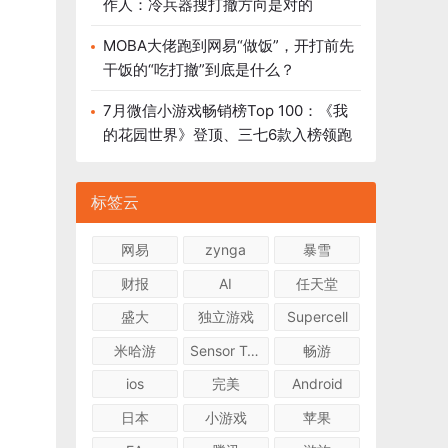
作人：冷兵器搜打撤方向是对的
MOBA大佬跑到网易“做饭”，开打前先
干饭的“吃打撤”到底是什么？
7月微信小游戏畅销榜Top 100：《我
的花园世界》登顶、三七6款入榜领跑
标签云
网易
zynga
暴雪
财报
AI
任天堂
盛大
独立游戏
Supercell
米哈游
Sensor Tower
畅游
ios
完美
Android
日本
小游戏
苹果