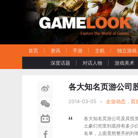
首页
资讯
手游
主机
独立游戏
深度话题
对话人物
游戏美术
各大知名页游公司
2014-03-05
•
企业动态
，
页
各大知名页游公司及其投
土豪们兜里到底持有多少
名单，上面竟然整齐的列