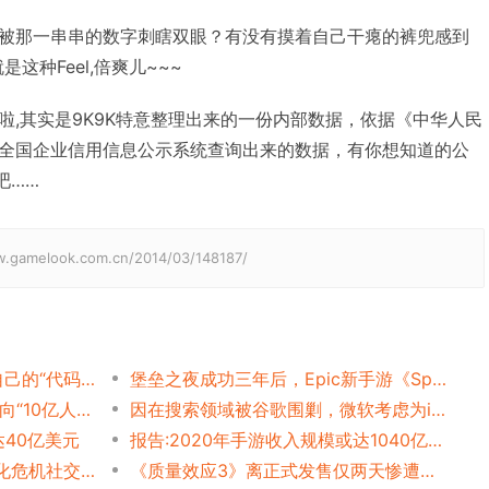
被那一串串的数字刺瞎双眼？有没有摸着自己干瘪的裤兜感到
这种Feel,倍爽儿~~~
啦,其实是9K9K特意整理出来的一份内部数据，依据《中华人民
全国企业信用信息公示系统查询出来的数据，有你想知道的公
吧……
elook.com.cn/2014/03/148187/
独立开发者分享：如何建立自己的“代码库”、让新项目研发更容易？
堡垒之夜成功三年后，Epic新手游《Spyjinx》能否再扮黑马？
“这帮人是真的懂AI”，蔡浩宇向“10亿人虚拟世界”迈进一大步？
因在搜索领域被谷歌围剿，微软考虑为iPhone推出“超级应用”
达40亿美元
报告:2020年手游收入规模或达1040亿美元
Capcom与Gloops推新版生化危机社交手游
《质量效应3》离正式发售仅两天惨遭泄露