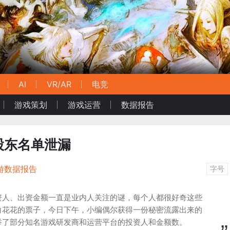
AI
VR/AR
电竞
游戏策划
游戏运营
数据报告
股东名单泄漏
游数据报告
字号
资人、出资金额一直是业内人关注的谜，每个人都很好奇这些
白花花的票子，今日下午，小编偶尔获得一份秘密流露出来的
举了部分知名游戏研发商和运营平台的投资人和金额数。