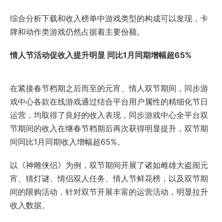
综合分析下载和收入榜单中游戏类型的构成可以发现，卡
牌和动作类游戏仍然占据着主要份额。
情人节活动促收入提升明显 同比1月同期增幅超65%
在紧接春节档期之后而至的元宵、情人双节期间，同步游
戏中心各款在线游戏通过结合平台用户属性的精细化节日
运营，均取得了良好的收入表现，同步游戏中心全平台双
节期间的收入在继春节档期后再次获得明显提升，双节期
间同比1月同期收入增幅超65%。
以《神雕侠侣》为例，双节期间开展了诸如雌雄大盗闹元
宵、猜灯谜、情侣双人任务、情人节鲜花榜，以及双节期
间的限购活动，针对双节开展丰富的运营活动，明显拉升
收入数据。