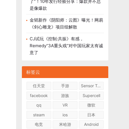
了”！10年发行经验分享：爆款并不总
是像爆款
金韬新作《阴阳师：云图》曝光！网易
《剑心雕龙》项目组解散
CJ试玩《控制:共振》有感，
Remedy“3A重头戏”对中国玩家太有诚
意了
标签云
任天堂
手游
Sensor Tower
facebook
游族
Supercell
qq
VR
微软
steam
ios
日本
电竞
米哈游
Android