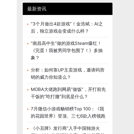
最新资讯
“3个月做出4款游戏”！金浩斌：AI之
后，独立游戏会变成什么样？
“南昌高中生”做的游戏Steam爆红！
《完蛋！我被男同学包围了！》多抽
象？
分析：如何靠UP主卖游戏，邀请码营
销的威力你知道么？
MOBA大佬跑到网易“做饭”，开打前先
干饭的“吃打撤”到底是什么？
7月微信小游戏畅销榜Top 100：《我
的花园世界》登顶、三七6款入榜领跑
《小丑牌》发行商“入手中国独游火