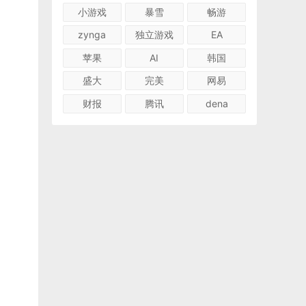
小游戏
暴雪
畅游
zynga
独立游戏
EA
苹果
AI
韩国
盛大
完美
网易
财报
腾讯
dena