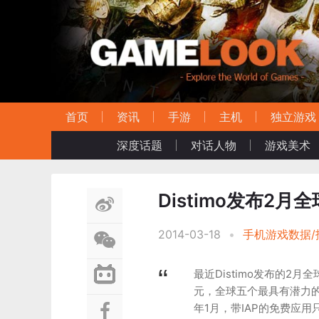
首页
资讯
手游
主机
独立游戏
深度话题
对话人物
游戏美术
Distimo发布2
2014-03-18
•
手机游戏数据/
最近Distimo发布的2
元，全球五个最具有潜力的
年1月，带IAP的免费应用