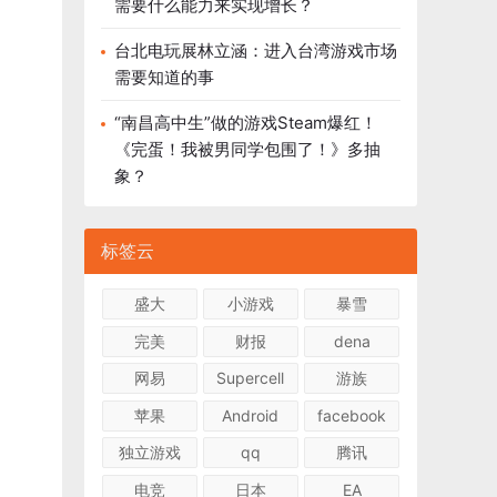
需要什么能力来实现增长？
台北电玩展林立涵：进入台湾游戏市场
需要知道的事
“南昌高中生”做的游戏Steam爆红！
《完蛋！我被男同学包围了！》多抽
象？
标签云
盛大
小游戏
暴雪
完美
财报
dena
网易
Supercell
游族
苹果
Android
facebook
独立游戏
qq
腾讯
电竞
日本
EA