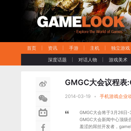
首页
资讯
手游
主机
独立游戏
深度话题
对话人物
游戏美术
GMGC大会议程表:
2014-03-19
•
手机游戏企业
GMGC大会将于3月26日
GMGC大会新闻中心顶级
羞涩的屌丝开发者，game