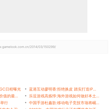
elook.com.cn/2014/03/150299/
GC日程曝光
蓝港互动廖明香:拒绝换皮 踏实打造IP生态
昆仑陈芳:以合为贵 创造发行价值的最大化
乐逗游戏高炼惇:海外游戏如何做好本土化
海举行
中国手游杜鑫歆:移动电子竞技市场将崛起