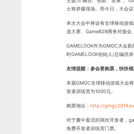
主题为“融合、创新、发展”。1
士将挤爆现场。而今日，大会议
本次大会中将设有全球移动游戏
选大赛、GameB2B商务对接
GAMELOOK作为GMGC大
时GAMELOOK创始人/总编洪
友情提醒：参会要购票，快快领取
本届GMGC全球移动游戏大会
发者训练营为1000元。
购票地址：
http://gmgc2014.e
对于囊中羞涩的屌丝开发者，ga
免费开发者训练营门票。