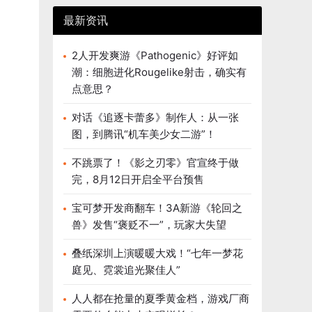
最新资讯
2人开发爽游《Pathogenic》好评如
潮：细胞进化Rougelike射击，确实有
点意思？
对话《追逐卡蕾多》制作人：从一张
图，到腾讯“机车美少女二游”！
不跳票了！《影之刃零》官宣终于做
完，8月12日开启全平台预售
宝可梦开发商翻车！3A新游《轮回之
兽》发售“褒贬不一”，玩家大失望
叠纸深圳上演暖暖大戏！“七年一梦花
庭见、霓裳追光聚佳人”
人人都在抢量的夏季黄金档，游戏厂商