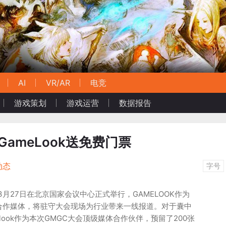
AI
VR/AR
电竞
游戏策划
游戏运营
数据报告
GameLook送免费门票
动态
字号
-3月27日在北京国家会议中心正式举行，GAMELOOK作为
合作媒体，将驻守大会现场为行业带来一线报道。对于囊中
look作为本次GMGC大会顶级媒体合作伙伴，预留了200张