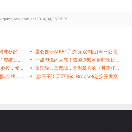
elook.com.cn/2014/04/153190/
Metaps解读积分墙广告在台湾冲榜的规则
昆仑自研ARPG手游[无双剑姬]今日公测
中国手游市场面临爆发 Q1用户突破三千万
一点即燃的人气！盛趣游戏谷迷狂欢日上演激斗赛事
融资8000万美元，Supercell参投，元宇宙时代“模拟人生”长啥样？
重现经典恶魔城，拿到版号的《月夜狂想曲》手游到底怎么样？
封选手删视频、要求取消中国队金牌：亚运会LOL韩国为什么输不起？
[歌王子]5天即下架 Broccoli怒换开发商