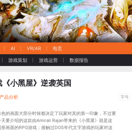
AI
VR/AR
电竞
游戏策划
游戏运营
数据报告
戏《小黑屋》逆袭英国
/产品分析
字号
出色的画面大部分时候都决定了玩家对其的第一印象，不过要
要介绍的这款由Amirali Rajan带来的《小黑屋》就是这
形画面的RPG游戏；接触过DOS年代文字游戏的玩家对这