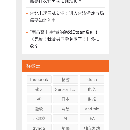
需要什么能力来实现增长？
台北电玩展林立涵：进入台湾游戏市场
需要知道的事
“南昌高中生”做的游戏Steam爆红！
《完蛋！我被男同学包围了！》多抽
象？
标签云
facebook
畅游
dena
盛大
Sensor Tower
电竞
VR
日本
财报
微软
网易
Android
小游戏
AI
EA
zynga
苹果
独立游戏