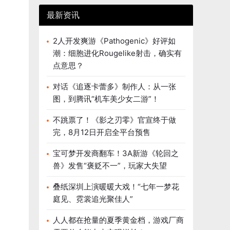
最新资讯
2人开发爽游《Pathogenic》好评如
潮：细胞进化Rougelike射击，确实有
点意思？
对话《追逐卡蕾多》制作人：从一张
图，到腾讯“机车美少女二游”！
不跳票了！《影之刃零》官宣终于做
完，8月12日开启全平台预售
宝可梦开发商翻车！3A新游《轮回之
兽》发售“褒贬不一”，玩家大失望
叠纸深圳上演暖暖大戏！“七年一梦花
庭见、霓裳追光聚佳人”
人人都在抢量的夏季黄金档，游戏厂商