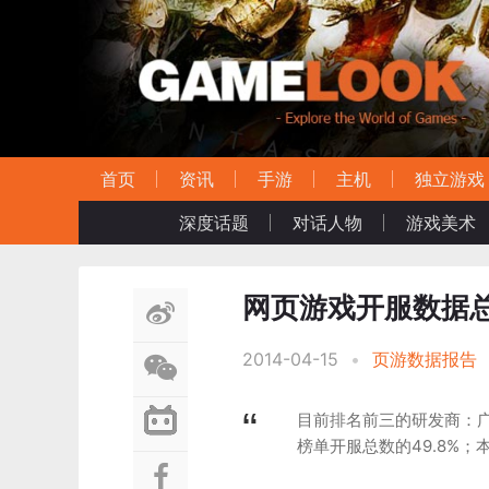
首页
资讯
手游
主机
独立游戏
深度话题
对话人物
游戏美术
网页游戏开服数据总结(
2014-04-15
•
页游数据报告
目前排名前三的研发商：广
榜单开服总数的49.8%