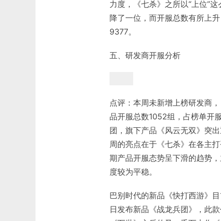
力度，《七杀》之所以“上位”
降了一位，而开服总数有所上升
9377。
五、研发商开服分析
点评：本周未新增上榜研发商，
品开服总数1052组，占榜单开
团，旗下产品《风云无双》突出
周的亮点在于《七杀》在各主打
期产品开服态势呈下滑的趋势，
度较为平稳。
巴别时代的新品《快打西游》目
日发布新品《战龙兵团》，此款