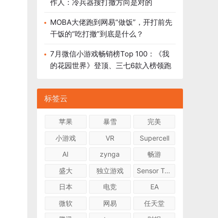
作人：冷兵器搜打撤方向是对的
MOBA大佬跑到网易“做饭”，开打前先
干饭的“吃打撤”到底是什么？
7月微信小游戏畅销榜Top 100：《我
的花园世界》登顶、三七6款入榜领跑
标签云
苹果
暴雪
完美
小游戏
VR
Supercell
AI
zynga
畅游
盛大
独立游戏
Sensor Tower
日本
电竞
EA
微软
网易
任天堂