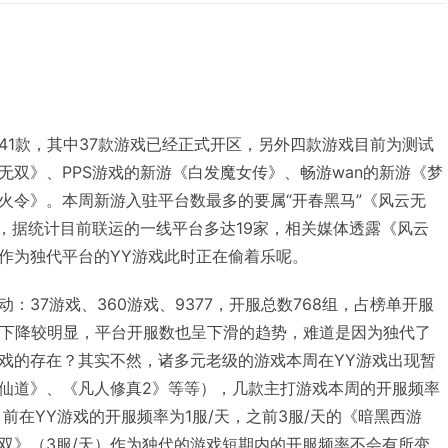
41款，其中37款游戏已经正式开区，另外四款游戏目前为测试
无双》、PPS游戏的新游《白发魔女传》、畅游wan的新游《梦
圣火令》。本周新游入驻平台数最多的要属“开春黑马”《风云无
家，据统计目前联运的一线平台多达19家，相关媒体透露《风云
作为独代平台的YY游戏此时正在偷着乐呢。
：37游戏、360游戏、9377，开服总数768组，占榜单开服
排名下降较明显，平台开服数也呈下滑的趋势，难道是因为独代了
戏的存在？其实不然，诸多元老级的游戏本周在YY游戏出现暂
仙道》、《凡人修真2》等等），几款主打游戏本周的开服频率
前在YY游戏的开服频率为1服/天，之前3服/天的《暗黑西游
无双》（3服/天）作为独代的游戏短期内的开服频率不会有所变