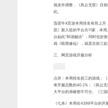
戏未作调整，《风云无双》目前
此。
迅雷牛X页游本周排名有所上升
双》新入驻的平台共11家，本
台如此“和谐融洽” ，同时也
戏《暗黑修仙》，就其目前三款
三、网页游戏开服分析
点评：本周排名前三的游戏：《
单开服总数的40.2%；《风
大平台的亲睐密不可分。《三国
《七杀》本周在4399平台的开