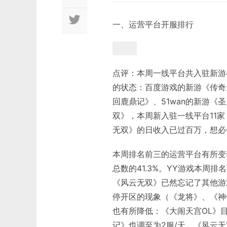
一、运营平台开服排行
点评：本周一线平台共入驻新游
的状态：百度游戏的新游《传奇
回鹿鼎记》、51wan的新游《
双》，本周新入驻一线平台11
无双》的日收入已过百万，想必
本周排名前三的运营平台有所变动
总数的41.3%。YY游戏本周
《风云无双》已然忘记了其他游
停开区的现象（《龙将》、《神
也有所降低：《大闹天宫OL》目
记》也调至为2服/天，《风云