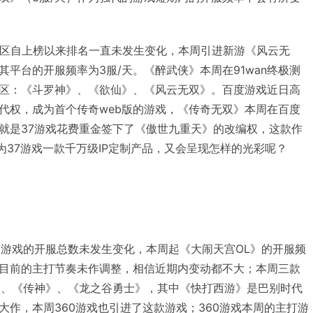
社区自上榜以来排名一直未发生变化，本周引进新游《风云无
平台的开服频率为3服/天。《醉武侠》本周在91wan终极测
区：《斗罗神》、《欲仙》、《风云无双》。百度游戏近日高
代权，成为首个传奇web版的游戏，《传奇无双》本周在百度
就是37游戏花费重金签下了《傲世九重天》的改编权，这款作
为37游戏一款千万级IP定制产品，又会呈现怎样的光彩呢？
7游戏的开服总数未发生变化，本周起《大闹天宫OL》的开服频
》目前的主打节奏未作调整，相信近期内变动都不大；本周三款
》、《传神》、《龙之谷勇士》，其中《快打西游》是巴别时代
大作，本周360游戏也引进了这款游戏；360游戏本周的主打游