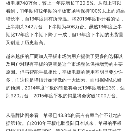
板电脑748万台，较上一年度增长了30.5%。从图上可以
看到，11年度和12年度的平板市场均保持100%以上的超高
增长率，而13年度则有所降温。将2013年度拆开看的话，
上半期为342万台，下半期为406万台。虽然13年度上半
期比12年度下半期下降了一成，但13年度下半期的出货量
又创造了历史新高。
越来越多的厂商加入平板市场为用户提供了更多的选择以
及用户对现有平板的更替是这个市场整体保持增势的主要
原因。但与智能手机相比，平板电脑的使用率明显要少许
多，而这也是增幅开始降低的一大因素。而根据MM总研
的预测，2014年度平板的销量将会比13年度增长23%，达
到920万台，2015年度平板的销量将会突破1000万台。
从品牌比例来看，苹果已43.8%的高占有率当仁不让地占
据第1位。自2010年平板电脑登陆日本以来，苹果的平板