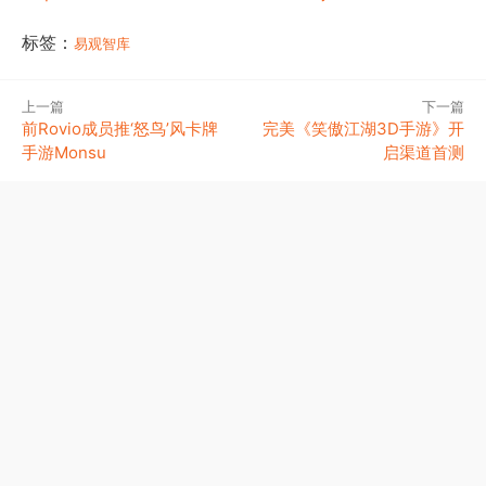
标签：
易观智库
上一篇
下一篇
前Rovio成员推‘怒鸟’风卡牌
完美《笑傲江湖3D手游》开
手游Monsu
启渠道首测