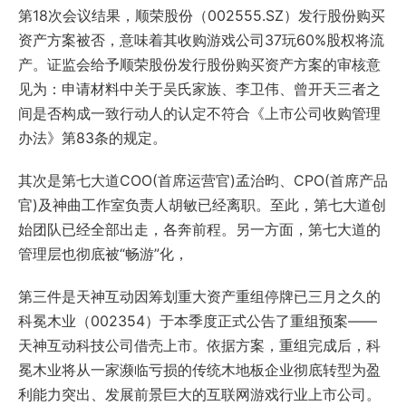
第18次会议结果，顺荣股份（002555.SZ）发行股份购买
资产方案被否，意味着其收购游戏公司37玩60%股权将流
产。证监会给予顺荣股份发行股份购买资产方案的审核意
见为：申请材料中关于吴氏家族、李卫伟、曾开天三者之
间是否构成一致行动人的认定不符合《上市公司收购管理
办法》第83条的规定。
其次是第七大道COO(首席运营官)孟治昀、CPO(首席产品
官)及神曲工作室负责人胡敏已经离职。至此，第七大道创
始团队已经全部出走，各奔前程。另一方面，第七大道的
管理层也彻底被“畅游”化，
第三件是天神互动因筹划重大资产重组停牌已三月之久的
科冕木业（002354）于本季度正式公告了重组预案——
天神互动科技公司借壳上市。依据方案，重组完成后，科
冕木业将从一家濒临亏损的传统木地板企业彻底转型为盈
利能力突出、发展前景巨大的互联网游戏行业上市公司。