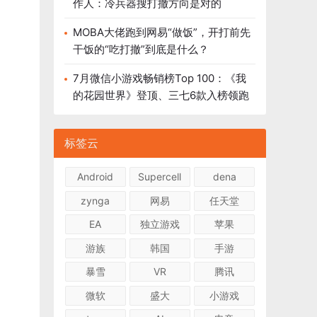
作人：冷兵器搜打撤方向是对的
MOBA大佬跑到网易“做饭”，开打前先
干饭的“吃打撤”到底是什么？
7月微信小游戏畅销榜Top 100：《我
的花园世界》登顶、三七6款入榜领跑
标签云
Android
Supercell
dena
zynga
网易
任天堂
EA
独立游戏
苹果
游族
韩国
手游
暴雪
VR
腾讯
微软
盛大
小游戏