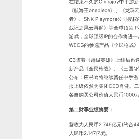
在结束不久的Chinajoy中
《航海王onepiece》、《
者》、SNK Playmore公
战记之风云再起》等全球顶尖I
游戏，全球顶级IP的合作将进
WECG的参选产品《全民枪战》
Q3随着《超级英雄》上线后迅速
新产品《全民枪战》、《三国Q
公布：应书岭将继续留任中手游
报上级依然为集团CEO肖健。
各自购买公司价值人民币1000
第二财季业绩摘要：
营收为人民币2.746亿元(约合
人民币2.147亿元。