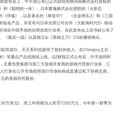
手游新闻发布会上，中手游公布已正式获得东映动画株式会社授权的
龙珠Z》和《聪明的一休》，日本聚逸株式会社授权的《火影忍
司授权的《侍魂》，以及著名的《拳皇97》、《合金弹头2》和《三国
P和知名产品，并宣布与日本光荣公司合作《大航海时代5》移动
一步强化中国手游的自研加发行业务。在此发布会上应书岭公布了
、《最后一战》以及独立ip《英雄之刃》CG的重磅推出。
取得成功，天天系列也获得了较好的收入。在Chinajoy之后，
传》等重点产品也陆续上线。Q2财报正式公布后，中手游同时
，主要负责集团与第三方游戏开发商的游戏代理发行业务，汇
二人打算在公开市场按照现行市场价格或是通过私下协商交易，
万元的美国存托股份。
4430万美元)，而上年同期为人民币7200万元，今年第一财季为