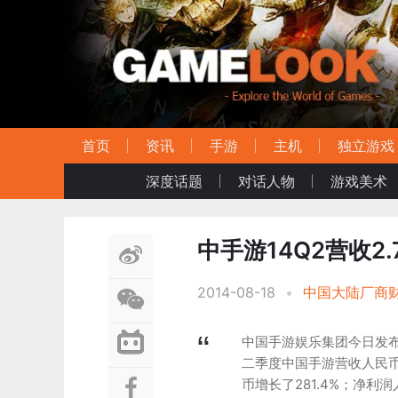
首页
资讯
手游
主机
独立游戏
深度话题
对话人物
游戏美术
中手游14Q2营收2.
2014-08-18
•
中国大陆厂商
中国手游娱乐集团今日发布
二季度中国手游营收人民币2.
币增长了281.4%；净利