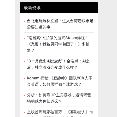
最新资讯
台北电玩展林立涵：进入台湾游戏市场
需要知道的事
“南昌高中生”做的游戏Steam爆红！
《完蛋！我被男同学包围了！》多抽
象？
“3个月做出4款游戏”！金浩斌：AI之
后，独立游戏会变成什么样？
Konami揭秘:《寂静岭》团队80%人不
会英语，如何照样做全球游戏？
分析：如何靠UP主卖游戏，邀请码营
销的威力你知道么？
上线首周玩家破百万，《雾影猎人》制