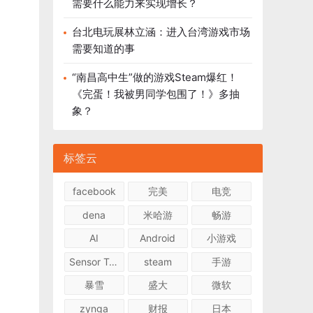
需要什么能力来实现增长？
台北电玩展林立涵：进入台湾游戏市场
需要知道的事
“南昌高中生”做的游戏Steam爆红！
《完蛋！我被男同学包围了！》多抽
象？
标签云
facebook
完美
电竞
dena
米哈游
畅游
AI
Android
小游戏
Sensor Tower
steam
手游
暴雪
盛大
微软
zynga
财报
日本