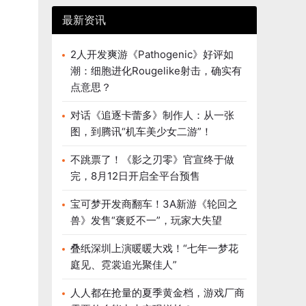
最新资讯
2人开发爽游《Pathogenic》好评如
潮：细胞进化Rougelike射击，确实有
点意思？
对话《追逐卡蕾多》制作人：从一张
图，到腾讯“机车美少女二游”！
不跳票了！《影之刃零》官宣终于做
完，8月12日开启全平台预售
宝可梦开发商翻车！3A新游《轮回之
兽》发售“褒贬不一”，玩家大失望
叠纸深圳上演暖暖大戏！“七年一梦花
庭见、霓裳追光聚佳人”
人人都在抢量的夏季黄金档，游戏厂商