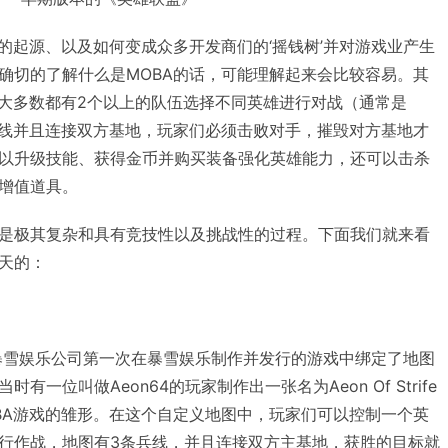
的起源、以及如何变成众多开发商们的‘摇钱树’并对游戏业产生
确切的了解什么是MOBA的话，可能理解起来会比较容易。其
如大多数都有2个以上的队伍选择不同英雄进行对战（通常是
兵线并且连接双方基地，玩家们必须击败对手，摧毁对方基地才
以升级技能、获得金币并购买装备强化英雄能力，还可以击杀
增值道具。
是极其复杂和具有竞技性以及挑战性的过程。下面我们就来看
天的：
，暴雪娱乐公司第一次在暴雪娱乐制作并发行的游戏中绑定了地图
一位叫做Aeon64的玩家制作出一张名为Aeon Of Strife
BA游戏的雏形。在这个自定义地图中，玩家们可以控制一个英
行作战，地图有3条兵线，并且连接双方主基地，获胜的目标就