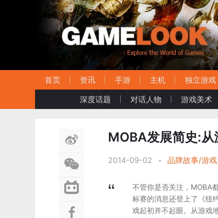
首页
资讯
手游
主机
独立游戏
深度话题
对话人物
游戏美术
MOBA发展简史:
2014-09-02
•
品牌故事/游戏
不管你是否关注，MOBA
标赛的消息还登上了《纽约
戏起初并不起眼。从游戏地