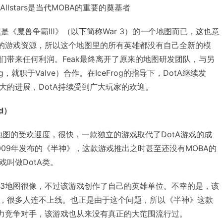
A Allstars是当代MOBA的重要的奠基者
rs依然是《魔兽争霸Ⅲ》（以下简称War 3）的一个地图而已，这也意
 3的游戏资源，所以这个地图里的所有英雄都没有自己全新的模
们带来任何利润。Feak最终离开了原来的地图研发团队，与另
g，就职于Valve）合作。在IceFrog的指导下，DotA继续发
大的进展，DotA持续受到广大玩家的欢迎。
d）
地图的受欢迎度，很快，一款独立的游戏取代了DotA游戏的成
009年发布的《半神》，这款游戏推出之时甚至还没有MOBA的
叫做DotA类。
r 3地图很像，不过该游戏创作了自己的英雄单位。不幸的是，该
，很多人连不上线。也正是由于这个问题，所以《半神》这款
的有力竞争对手，该游戏也从来没有真正的大范围流行过。