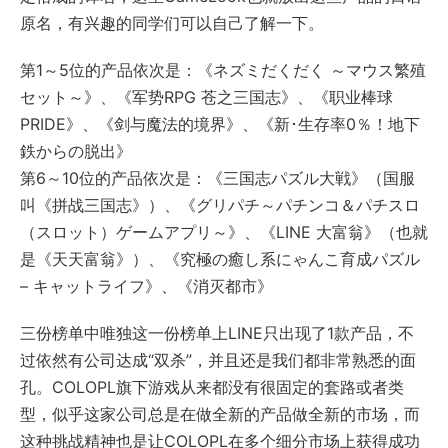
原名，有兴趣的同学们可以自己了解一下。
第1～5位的产品依次是：《ネズミだくだく ～マウス繁殖
セット～》、《军势RPG 苍之三国志》、《职业棒球
PRIDE》、《剑与魔法的境界》、《新･生存率0％！地下
鉄からの脱出》
第6～10位的产品依次是：《三国志パズル大戦》（国服
叫《拼战三国志》）、《グリパチ～パチンコ＆パチスロ
（スロット）ゲームアプリ～》、《LINE 大富翁》（也就
是《天天富翁》）、《究極の癒し系にゃんこ育成パズル
– キャットライフ》、《消灭都市》
三份榜单中唯独这一份榜单上LINE只出现了1款产品，不
过依然有公司达成“双杀”，并且还是我们都非常熟悉的面
孔。COLOPL旗下游戏从来都没有很固定的套路或者类
型，似乎这家公司总是在做全新的产品做全新的市场，而
这种挑战精神也是让COLOPL在多个细分市场上获得成功