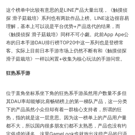
这个榜单中比较有意思的是LINE产品大量出现，《触摸侦
探 滑子菇栽培》系列也有两款作品上榜。LINE这边很容易
理解，基本上可以说是平台优势+产品迭代的结果，而
《触摸侦探 滑子菇栽培》同样不可小觑。此前App Ape公
布的日本手游DAU排行榜TOP20中这一系列也是登榜常
客。实际上目前日本手游市场上仍然不断有和《触摸侦探
滑子菇栽培》一样以闲置+收集为核心玩法的手游问世。
狂热系手游
位于直角坐标系坐下角的狂热系手游虽然用户数量不多但
其DAU率却能够比肩畅销榜上的第一梯队产品，这一分类
下的产品虽然小众但却有着一群核心支持者，所谓的狂
热，指的就是这一层意思。因为这一榜单上的产品用户量
都不大，所以国内很多朋友们都不太熟悉，产品也没有约
定俗成的译名，这里GameLook也就放出这些产品的日语