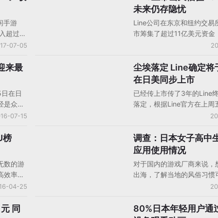
未来仍存隐忧
闲手游
Line公司在东京和纽约交易
收入超过了
市筹集了超过11亿美元资金
多的大作
2016年内最大的科技业IPO
17-07-05
20
0以内，而
日在NYSE开盘价为每股42
。该游戏
上市价格增长了33%；在东
或迎来最
尘埃落定 Line确定将
移动平台投资/融资/IPO
研发和发
所，该公司股价上市当天最
在日美同步上市
出英文
4345日元，也比上市价格
5日在日
已经传上市传了3年的Line
4个国家
30%以上。Line原计划IP
经是众所
落定，根据Line官方在上周
游在日本
该公司估值为55亿美元，
市日期的
公告，已经确定在7月15日
16-07-15
20
后市值超过了73亿美元（约
于本次
券交易所上市，同时计划于
元人民币），出于对该公司
ine的
交易所上市。而这次IPO交
U榜
调查：日本女子高中
消费者研究
忧，未来股价的持续增长仍
的时间做
司的估值将达到5880亿日元。
应用使用情况
过去一年美国市场的新增用户
无数的游
对于国内的游戏厂商来说，
万，此次在纽交所上市后，
高效率的
出海，了解当地的风俗习惯
其长期拓展美国市场。
的普及
非常必要的。特别是移动游
16-04-25
20
选择的重
对于该地区的社交应用情况
发布了
清楚。此前appmarketingl
日元 同
80%日本年轻用户通
动画/漫画
AU分析。
了日本女子高中生社交类应