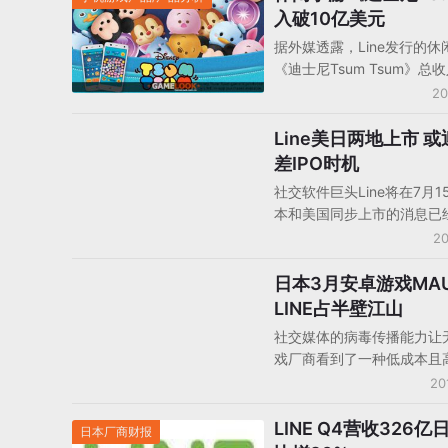
入破10亿美元
据外媒透露，Line发行的休
《迪士尼Tsum Tsum》总
10亿美元，这款发布了3年
20
一直都在日本收入榜Top 1
且大部分收入来自日本市场
Line美日两地上市 
投资/并购/IPO
是由迪士尼授权、Line负责
差IPO时机
行的IP手游，半年之后才推
社交软件巨头Line将在7月1
版，虽然目前已经在全球15
本和美国同步上市的消息已
和地区推出，但这款消除手
周知的事情了，但是随着上
20
市场的表现是最出色的。
临近，不少日本的媒体却对
IPO持悲观的态度，纷纷认为L
日本3月安卓游戏MA
手机游戏数据/报告/分析
这次IPO可以说是在最糟糕
LINE占半壁江山
出的选择。
社交媒体的病毒传播能力让
戏厂商看到了一种低成本且
宣传方式，而各类社交应用
20
率、用户活跃度就成为厂商
要参考。日前，AppApe也
LINE Q4营收326亿
日本厂商财报
2016年3月日本游戏企业M