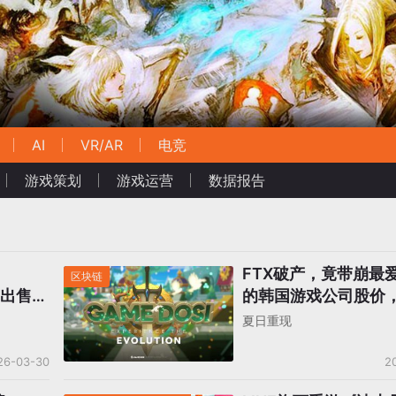
AI
VR/AR
电竞
游戏策划
游戏运营
数据报告
FTX破产，竟带崩最爱
区块链
？出售
的韩国游戏公司股价
巨头LINE入场
夏日重现
26-03-30
2