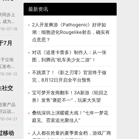
最新资讯
所同步上
，成为
2人开发爽游《Pathogenic》好评如
。7月15
16-07-18
潮：细胞进化Rougelike射击，确实有
美元，比
点意思？
京交易
于7月
终为
对话《追逐卡蕾多》制作人：从一张
增长了
终于尘埃
图，到腾讯“机车美少女二游”！
O的股价给
五发布的
当日收盘之
不跳票了！《影之刃零》官宣终于做
于东京证
16-06-12
合489亿
完，8月12日开启全平台预售
纽约证券
业绩的担
易对该公
生社交
不乐观。
宝可梦开发商翻车！3A新游《轮回之
Line
兽》发售“褒贬不一”，玩家大失望
仅1300
想要产品
也将有助
可以说是
叠纸深圳上演暖暖大戏！“七年一梦花
戏团队，
16-04-21
庭见、霓裳追光聚佳人”
也要十分
abo发布
过移动
人人都在抢量的夏季黄金档，游戏厂商
用使用情