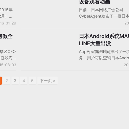
设备观看动画
中LINE
况统计，或许能给手头有女
015年
日前，日本网络广告公司
排名中，
的国内开发者提供一点帮助
12月）财
CyberAgent发布了一份
第二位的才
E的销售额
画普及率的报告。整体来看
16-01-29
20
。
期增长
动画用户主要还是通过电视
销售额为
画。而随着近年来，智能手
如何做全
日本Android系统M
手机游戏数据/报告/分析
%），从整
普及，动画用户观看在线动
LINE大量出没
业绩情
也有所提升。相对来说，20
中华区CEO
AppApe前段时间推出了一
24%，
年轻用户更喜欢使用智能机
动游戏海
务，用户可以查询日本Andor
%！
画，而20岁以上的用户更愿
海外整合营
上APP的DAU和MAU排行
15-08-03
20
PC观看动画。
hard介
示日本Android市场上MA
行方面能
100款APP中，有8款是LI
2
3
4
5
下一页 »
性和非激
产品。上榜的手游有12款，
化和冲榜
LINE标签的有5款。
发行的线