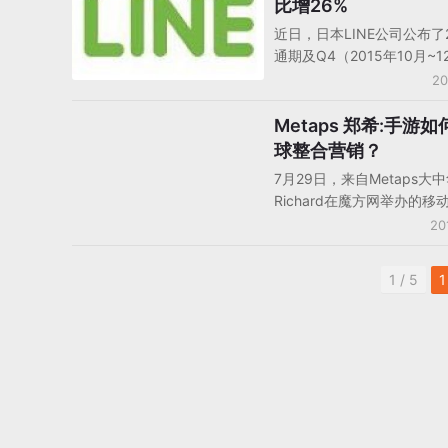
比增26%
从数据来看，在游戏类的厂商
近日，日本LINE公司公布了2
占据着半壁江山，而纯游戏
通期及Q4（2015年10月~
MAU排名最高的是King，
报。2015年Q4季度，LIN
20
是手握《怪物弹珠》的mixi
为326亿日元（同比去年同
26%），而2015年通期的
Metaps 郑希:手游
人物观点
1207亿日元（同比增长40
球整合营销？
体销售额上来看公司各部门
7月29日，来自Metaps大
况，娱乐部门41%，通讯部门
Richard在魔方网举办的移
广告部门30%，其他部门5
外交流大会上，作了“全球
20
销心得”的分享。在会上，Ric
绍了Metaps在游戏海外发
1 / 5
1
起到的一些作用，比如激励
励性广告如何做？游戏本地
如何实现？以及游戏在海外
上线下宣传。