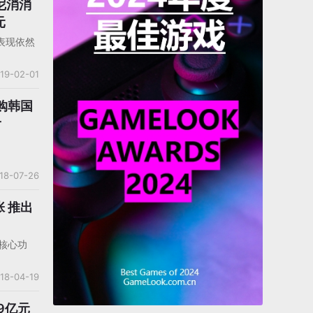
尼消消
元
表现依然
19-02-01
收购韩国
r
18-07-26
出
大核心功
18-04-19
9亿元