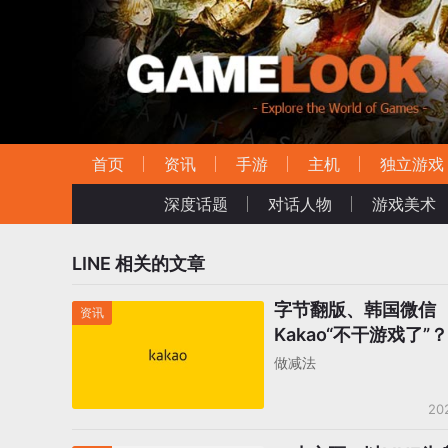
首页
资讯
手游
主机
独立游戏
深度话题
对话人物
游戏美术
LINE
相关的文章
字节翻版、韩国微信
资讯
Kakao“不干游戏了”
Kakao Games控股权
做减法
20