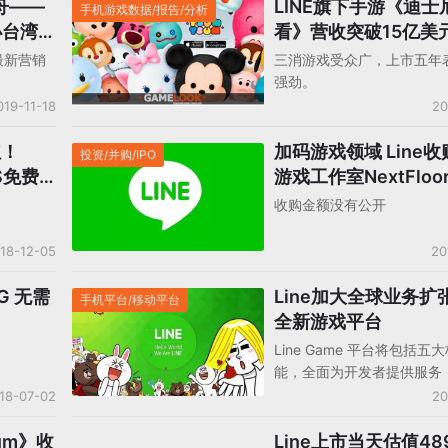
舟——
LINE旗下手游《迪士
手机游戏数据/报告/分析
举办台湾最
看》营收突破15亿美
湾最新营销
三消游戏受众广，上市五年
强劲。
019-11-18
20
红！
加码游戏领域 Line
投资/并购/IPO
S免费
游戏工作室NextFloo
收购金额没有公开
18-12-05
20
G 无需
Line加大全球业务扩张 推
手机平台/移动平台
全新游戏平台
Line Game 平台将包括五
能，全面为开发者提供服务
18-07-02
20
um》收
Line上市当天估值48
移动平台投资/融资/IPO