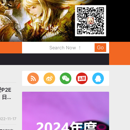
Go
P2E
，日本
022-11-17