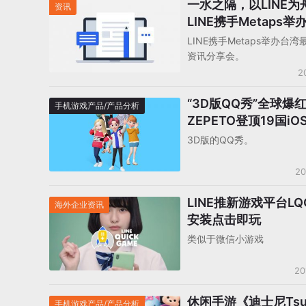
一水之隔，以LINE为
资讯
LINE携手Metaps
新营销资讯分享会
LINE携手Metaps举办台
资讯分享会。
2
“3D版QQ秀”全球爆
手机游戏产品/产品分析
ZEPETO登顶19国iO
榜
3D版的QQ秀。
20
LINE推新游戏平台LQ
海外企业资讯
安装点击即玩
类似于微信小游戏
20
休闲手游《迪士尼Ts
手机游戏产品/产品分析