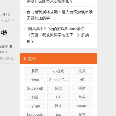
需要什么能力来实现增长？
性向游戏
。
台北电玩展林立涵：进入台湾游戏市场
日本地区动
需要知道的事
，日本的
15-08-13
观看动
“南昌高中生”做的游戏Steam爆红！
机的迅速
AU榜
《完蛋！我被男同学包围了！》多抽
画的比重
象？
岁以下的
项新的服
观看动
id市场
意通过
榜。数据显
标签云
15-06-26
U最高的
NE旗下的
腾讯
小游戏
完美
其中打着
dena
Sensor Tower
VR
Supercell
盛大
手游
韩国
EA
苹果
zynga
日本
steam
facebook
ios
暴雪