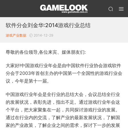
软件分会刘金华:2014游戏行业总结
游戏产业数据
2014-12-29
尊敬的各位领导,各位来宾、媒体朋友们:
大家好!中国游戏行业年会是由中国软件行业协会游戏软件
分会于2003年首创主办的中国第一个全国性的游戏行业会
议，今年是第十一届。
中国游戏行业年会是全行业的总结大会，会议总结全行业
的发展状况，表彰先进，指出不足。通过游戏行业年会这
个平台，把大家聚集在一起，共同探讨游戏行业的发展。
通过在行业内的交流，了解产业的最新发展状况，了解国
家的产业政策，了解企业之间的需求，探讨下一步的发展