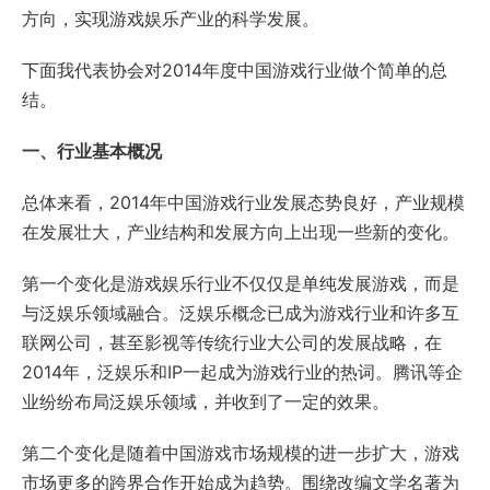
方向，实现游戏娱乐产业的科学发展。
下面我代表协会对2014年度中国游戏行业做个简单的总
结。
一、行业基本概况
总体来看，2014年中国游戏行业发展态势良好，产业规模
在发展壮大，产业结构和发展方向上出现一些新的变化。
第一个变化是游戏娱乐行业不仅仅是单纯发展游戏，而是
与泛娱乐领域融合。泛娱乐概念已成为游戏行业和许多互
联网公司，甚至影视等传统行业大公司的发展战略，在
2014年，泛娱乐和IP一起成为游戏行业的热词。腾讯等企
业纷纷布局泛娱乐领域，并收到了一定的效果。
第二个变化是随着中国游戏市场规模的进一步扩大，游戏
市场更多的跨界合作开始成为趋势。围绕改编文学名著为