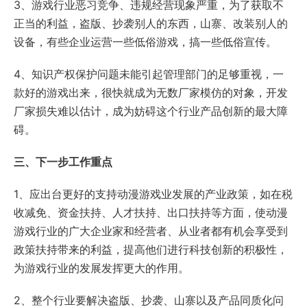
3、游戏行业恶习竞争、违规经营现象严重，为了获取不
正当的利益，盗版、抄袭别人的东西，山寨、改装别人的
设备，有些企业运营一些低俗游戏，搞一些低俗宣传。
4、知识产权保护问题未能引起管理部门的足够重视，一
款好的游戏出来，很快就成为无数厂家模仿的对象，开发
厂家损失难以估计，成为妨碍这个行业产品创新的最大障
碍。
三、下一步工作重点
1、应出台更好的支持动漫游戏业发展的产业政策，如在税
收减免、资金扶持、人才扶持、出口扶持等方面，使动漫
游戏行业的广大企业家和经营者、从业者都有机会享受到
政策扶持带来的利益，提高他们进行科技创新的积极性，
为游戏行业的发展发挥更大的作用。
2、整个行业要解决盗版、抄袭、山寨以及产品同质化问