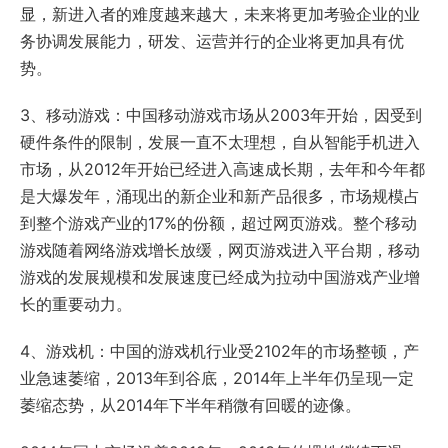
显，新进入者的难度越来越大，未来将更加考验企业的业
务协调发展能力，研发、运营并行的企业将更加具有优
势。
3、移动游戏：中国移动游戏市场从2003年开始，因受到
硬件条件的限制，发展一直不太理想，自从智能手机进入
市场，从2012年开始已经进入高速成长期，去年和今年都
是大爆发年，涌现出的新企业和新产品很多，市场规模占
到整个游戏产业的17%的份额，超过网页游戏。整个移动
游戏随着网络游戏增长放缓，网页游戏进入平台期，移动
游戏的发展规模和发展速度已经成为拉动中国游戏产业增
长的重要动力。
4、游戏机：中国的游戏机行业受2102年的市场整顿，产
业急速萎缩，2013年到谷底，2014年上半年仍呈现一定
萎缩态势，从2014年下半年稍微有回暖的迹像。