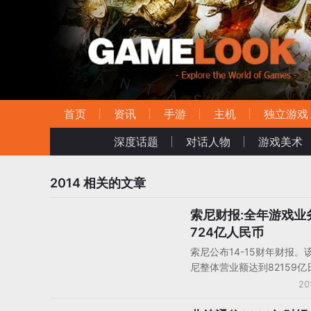
首页
资讯
手游
主机
独立游戏
深度话题
对话人物
游戏美术
2014
相关的文章
索尼财报:全年游戏业
日本厂商财报
724亿人民币
索尼公布14-15财年财报。
尼整体营业额达到82159
4284亿人民币），增长5.
20
利益增长158.7%，达到68