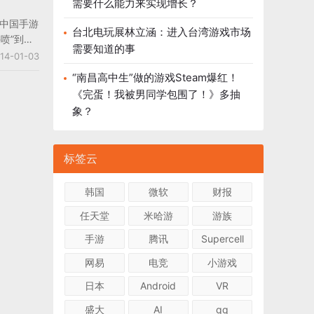
需要什么能力来实现增长？
，其中，
着中国手游
」（一款
台北电玩展林立涵：进入台湾游戏市场
喷”到
半年的全
需要知道的事
4%增长到
14-01-03
历了手游
“南昌高中生”做的游戏Steam爆红！
重的快速
《完蛋！我被男同学包围了！》多抽
也见证了
象？
程。在这
我们眼里
标签云
韩国
微软
财报
任天堂
米哈游
游族
手游
腾讯
Supercell
网易
电竞
小游戏
日本
Android
VR
盛大
AI
qq