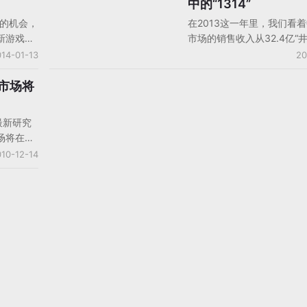
中的“1314”
戏的研发
收益占集团总收益约81.5%
好的机会，
在2013这一年里，我们看
集团的热门游戏「城堡争霸
新游戏和
市场的销售收入从32.4亿“井
快节奏的城堡防卫游戏）上
过游戏获
112.4亿，市场占有率从5.
14-01-13
20
球总收入达6千万美金
。想要通
13.5%；这一年里，我们经
要在项目
产品类型由轻至中、从中到
用市场将
或者和可
转变过程；这一年里，我们
进行合
GameLook发展的心路历
最新研究
，有些产
里，笔者就和大家随便聊聊
场将在未
在很多年
的“1314”。
预计到
10-12-14
才是独立
软件的全年
个次增至
软件销售
10年到
率大约为