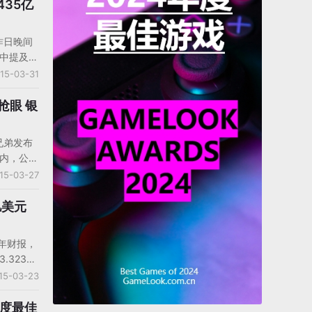
85%;基本
435亿
昨日晚间
告中提及，
，同比增
15-03-31
亿元，同比
抢眼 银
兄弟发布
期内，公司
89亿元，
15-03-27
上市公司股
增长
亿美元
73元。其
抢眼。被
4年财报，
据显示，
.323亿
7亿元，相
7亿美元增
15-03-23
占国内手游
毛利润为
1.158亿
年度最佳