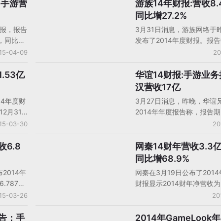
游戏和网络
利润3.21亿元,同比增长29.
:手游营
游族14年财报:营收8.
中国大陆厂商财报
日元
每股收益01.55元。
同比增27.2%
%，营业
年报，报告
3月31日消息，游族网络于
亿人民
元，同比减
发布了2014年度财报。报
年销量
市公司股东
该公司去年营收8.435亿元
15-04-09
20
为PS4。
比减少
长27.20%；净利润4.146
是北纬通
增长40.29%。
.53亿
华谊14财报:手游业务
中国大陆厂商财报
14年公司
汉营收17亿
研游戏产
14年度财
3月27日消息，昨晚，华谊
上线游戏
2月31
2014年年度报告称，报告
营业收入
76亿元，
2014年度实现营业收入23.
15-03-30
20
1.3%。
同比增长18.62%；归属于
45亿元，
东的净利润8.97亿元，同比
6.8
网秦14财年营收3.3
中国大陆厂商财报
增长
51.93%；基本每股收益0.
同比增68.9%
戏的推出，
中，手机游戏业务表现最为
2014年
网秦在3月19日公布了201
分销商的
其收购的银汉科技公布的数
.787亿
财报显示2014财年净营收为3
013年的
2014年银汉科技全年收入1
2014年
美元，比2013财年的1.96
15-03-26
20
%，达到
比2013年增长112.5%，
65亿
长68.9%；网秦2014财年
542万
市场6.2%的份额。
1.057亿美元，比2013财年的
报告：手
2014年GameLook
Gamelook
2%，达