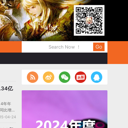
Go
.34亿
14年年
,同比增长
股东净利润
15-04-24
;扣非后净