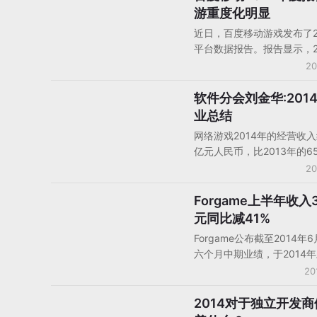
864.com平台的注册用户从
游重度化明显
61.5万。
约70.6百万人增至约85.0
近日，百度移动游戏发布了2
平台数据报告。报告显示，2
游RPG类游戏数量最多，单
20
休闲益智类游戏占比最高。
面来看，RPG类有是网游中
软件分会刘金华:201
游戏产业数据
游戏类型，单机游戏中休闲
业总结
戏最挣钱。
网络游戏2014年的经营收入
亿元人民币，比2013年的6
约30亿元，约占整个游戏
20
41%。网页游戏包括社交类
内，2014年的经营收入约为
Forgame上半年收入3
中国大陆厂商财报
人民币以上，比2013年的1
元同比减41%
收94亿元，约占整个游戏
Forgame公布截至2014年
16%。移动游戏2014年经
六个月中期业绩，于2014
265亿元人民币以上，比20
Forgame录得总收入人民币3
20
100亿元增收165亿元，约
元，较去年同期减少41.2%
戏产业产值的17%。
于现有网页游戏已进入成熟
2014对于独立开发
人物观点
推出网页游戏表现较原先预