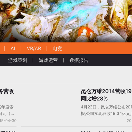
AI
VR/AR
电竞
游戏策划
游戏运营
数据报告
务营收
昆仑万维2014营收19
中国大陆厂商财报
同比增28%
该年度索
4月23日，昆仑万维公布20
亿日元（约
报,公司实现营收19.34亿元
8%。营业
28.09%;归属于上市公司
15-04-30
20
5亿日元
3.26亿元,同比下降25.13%