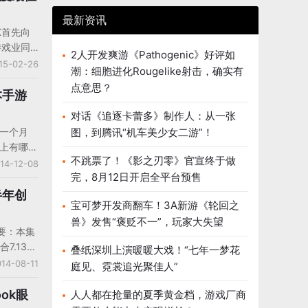
国通用会计
最新资讯
利润为
K首先向
5330万
游戏业同
4财年净亏
2人开发爽游《Pathogenic》好评如
欢乐、万
15-02-26
2013财
潮：细胞进化Rougelike射击，确实有
财。迎新
点意思？
LOOK
日本手游
出突出贡献
对话《追逐卡蕾多》制作人：从一张
新的一年
后一个月
图，到腾讯“机车美少女二游”！
产品为行
场上有哪些
不跳票了！《影之刃零》官宣终于做
们就从畅
14-12-08
完，8月12日开启全平台预售
App
月、10月
半年创
宝可梦开发商翻车！3A新游《轮回之
显示，
兽》发售“褒贬不一”，玩家大失望
占据2个
摘要：本集
终于在年
7.13亿
叠纸深圳上演暖暖大戏！“七年一梦花
传奇》是
,880万
14-08-11
庭见、霓裳追光聚佳人”
产品。
3370万
013年同
人人都在抢量的夏季黄金档，游戏厂商
机游戏所得