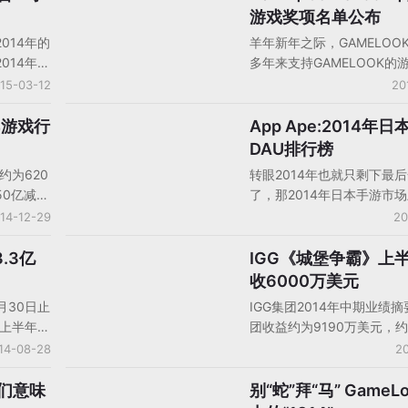
2013年
美元下滑8.7%；不按照美
游戏奖项名单公布
百万人。
准则，网秦2014财年运营
014年的
羊年新年之际，GAMELOO
1240万美元，比2013财年的
014年网
多年来支持GAMELOOK的
美元下滑76.7%；网秦201
机游戏中
行拜年了！祝大家羊年阖家
15-03-12
20
损为7670万美元，相比之下
从收入方
事如意、三阳开泰、恭喜发
年的净亏损为190万美元。
最赚钱的
年，颁大奖，今天颁出GAME
4游戏行
App Ape:2014年
手机游戏数据/报告/分析
益智类游
心目中的2014年对行业做
DAU排行榜
的优秀创新游戏产品。希望
约为620
转眼2014年也就只剩下最
能够涌现出更多的优秀游戏
50亿减少
了，那2014年日本手游市
业和玩家带来惊喜。
产业产值的
值得关注的动向呢，今天我
14-12-29
20
游戏在
销榜以外的角度来看看。近日
244亿元
Ape公布了2014年2月、6
.3亿
IGG《城堡争霸》上
中国大陆厂商财报
50亿元增
日本手游DAU排行榜，数据
收6000万美元
产业产值的
LINE是唯一一家在TOP5内
6月30日止
IGG集团2014年中期业绩
营收入约为
席位的公司、《怪物弹珠》
年上半年，
团收益约为9190万美元，约合
13年的
末冲进TOP3、《糖果粉碎
.375亿
港元，较2013年同期收益约2
14-08-28
20
占整个游
TOP5中仅有的非日本本土
，主要由
美元增加219.1%。净利约为
阶段，新
美元，约合2.61亿港元，较2
商们意味
别“蛇”拜“马” GameLook眼
人物观点
期逊色以
期增加368.1%。上半年手