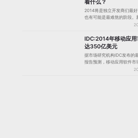
着什么？
及集团策略性增加新网页游
2014将是独立开发商们最
时间以提升质量所致。
也有可能是最难熬的阶段。
新想法的机遇非常多，但通
20
得大量利润也变得更加困难
过游戏生存下去的开发商需
IDC:2014年移动应
手机平台/移动平台
初期就考虑营销，盈利模式
达350亿美元
以在这些方面给予帮助的人
据市场研究机构IDC发布的
作。要把游戏当作打理花园
报告预测，移动应用软件市
品如果管理得当的话，能够
来几年保持持续快速增长，
20
里为你提供不错的收入，这
2014年的时候，移动应用
开发商们应该追求的目标。
下载总量将由今年的109亿
769亿个次，全球移动应用
总额将增至350亿美元，20
2014年期间的混合年增长
60%