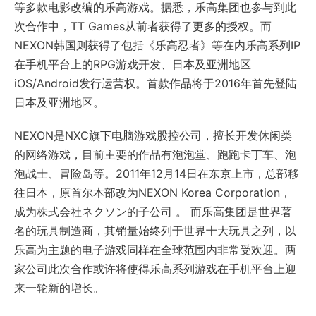
等多款电影改编的乐高游戏。据悉，乐高集团也参与到此
次合作中，TT Games从前者获得了更多的授权。而
NEXON韩国则获得了包括《乐高忍者》等在内乐高系列IP
在手机平台上的RPG游戏开发、日本及亚洲地区
iOS/Android发行运营权。首款作品将于2016年首先登陆
日本及亚洲地区。
NEXON是NXC旗下电脑游戏股控公司，擅长开发休闲类
的网络游戏，目前主要的作品有泡泡堂、跑跑卡丁车、泡
泡战士、冒险岛等。2011年12月14日在东京上市，总部移
往日本，原首尔本部改为NEXON Korea Corporation，
成为株式会社ネクソン的子公司 。 而乐高集团是世界著
名的玩具制造商，其销量始终列于世界十大玩具之列，以
乐高为主题的电子游戏同样在全球范围内非常受欢迎。两
家公司此次合作或许将使得乐高系列游戏在手机平台上迎
来一轮新的增长。