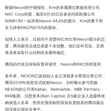
根据Nexon的中期报告，Kim的亲属通过家族投资公司
NXC Corp
持股，截至6月30日后者连同其附属公司
NXMH BV一起持有Nexon 44.4%的股分。Kim的妻子和
女儿持有NXC约67.6%的股份。
知情人士表示，目前尚不清楚NXC对出售Nexon股分的态
度，腾讯能否达成交易是个未知数。他们还补充说，交易
将具体采取什么结构尚未最终确定。
腾讯的代表没有响应置评请求，Nexon和NXC拒绝置评。
多年来，NEXON已故创始人金正洙曾多次希望出售公司，
腾讯2019年就曾尝试收购Nexon，当时曝出参与竞购
NEXON的公司有
KaKao
、Netmarble、MBK Partners、
KKR集团
、贝恩资本(Bain Capital) 共5家企业入选最终收
购候选人名单，然而在预招标阶段知名度较高的腾讯最后
却没有出现在名单中
。