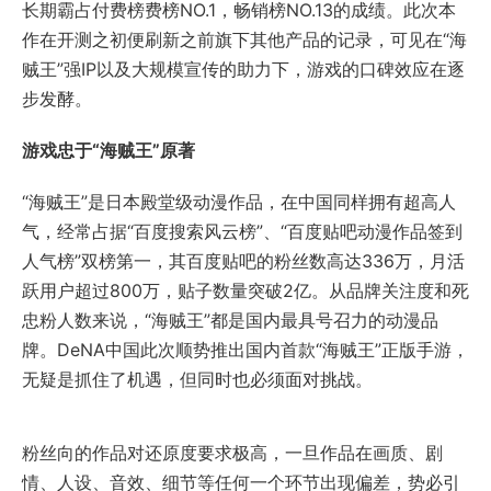
长期霸占付费榜费榜NO.1，畅销榜NO.13的成绩。此次本
作在开测之初便刷新之前旗下其他产品的记录，可见在“海
贼王”强IP以及大规模宣传的助力下，游戏的口碑效应在逐
步发酵。
游戏忠于“海贼王”原著
“海贼王”是日本殿堂级动漫作品，在中国同样拥有超高人
气，经常占据“百度搜索风云榜”、“百度贴吧动漫作品签到
人气榜”双榜第一，其百度贴吧的粉丝数高达336万，月活
跃用户超过800万，贴子数量突破2亿。从品牌关注度和死
忠粉人数来说，“海贼王”都是国内最具号召力的动漫品
牌。DeNA中国此次顺势推出国内首款“海贼王”正版手游，
无疑是抓住了机遇，但同时也必须面对挑战。
粉丝向的作品对还原度要求极高，一旦作品在画质、剧
情、人设、音效、细节等任何一个环节出现偏差，势必引