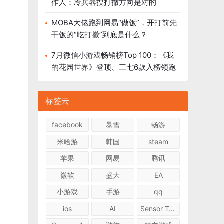
作人：冷兵器搜打撤方向是对的
MOBA大佬跑到网易“做饭”，开打前先
干饭的“吃打撤”到底是什么？
7月微信小游戏畅销榜Top 100：《我
的花园世界》登顶、三七6款入榜领跑
标签云
facebook
暴雪
畅游
米哈游
韩国
steam
苹果
网易
腾讯
微软
盛大
EA
小游戏
手游
qq
ios
AI
Sensor Tower