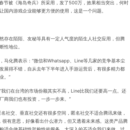
，今年春节被《海岛奇兵》所采用，发了500万，效果相当突出，何时
让国内游戏企业能够更方便的使用，这是一个问题。
然存在陌陌、友秘等具有一定人气度的陌生人社交应用，但腾
断性地位。
化腾表示：“微信和Whatsapp、Line等几家的竞争基本尘
发展得不错，自从去年下半年进入手游运营后，有很多精力都
业。”
我们在台湾的市场份额其实不高，Line比我们还要高一点。还
厂商我们也有投资，一步一步来。”
匿名社交、垂直社交还有很多空间，匿名社交不适合腾讯来做，
e，很有意思，好像看出什么潜力，但又透着未来感。这类产品腾
构适合做基础性架构性的服务，太深入的不适合我们来做。过