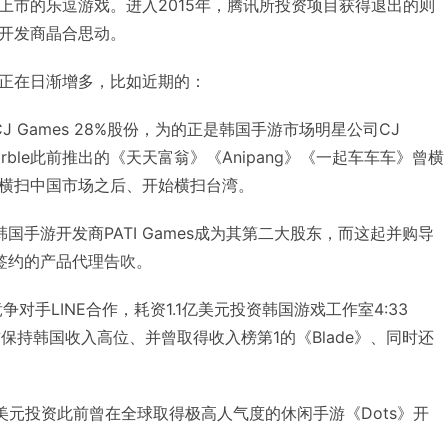
上市的乐逗游戏。进入2015年，腾讯所投资项目获得退出的则
开发商晶合思动。
正在日渐增多，比如近期的：
CJ Games 28%股份，为的正是韩国手游市场明星公司CJ
etmarble此前推出的《天天富翁》《Anipang》《一起车车车》曾横
横扫中国市场之后、开始横扫台湾。
资韩国手游开发商PATI Games成为其第二大股东，而这起并购导
es签约的产品代理告吹。
竞争对手LINE合作，耗资1.1亿美元投资韩国游戏工作室4:33
曾发行目前保持韩国收入高位、并曾取得收入榜第1的《Blade》、同时还
0万美元投资此前曾在全球取得极高人气度的休闲手游《Dots》开