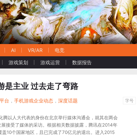
AI
VR/AR
电竞
游戏策划
游戏运营
数据报告
游是主业 过去走了弯路
动平台
，
手机游戏企业动态
，
深度话题
字号
马化腾以人大代表的身份在北京举行媒体沟通会，就其在两会
展接受了媒体的采访。根据相关数据披露，腾讯在2014年
盖10个国家地区，且已完成了70亿元的退出。进入2015