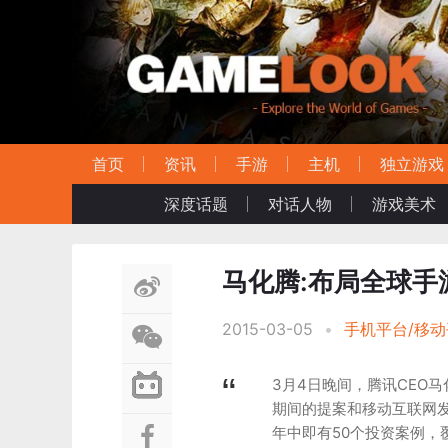
首页
资讯
手游
主机
独立游戏
深度话题
对话人物
游戏美术
马化腾:布局全球手
2015-03-05
•
手机平台/移
3月4日晚间，腾讯CEO
期间的提案和移动互联网发
年中即有50个投资案例，覆