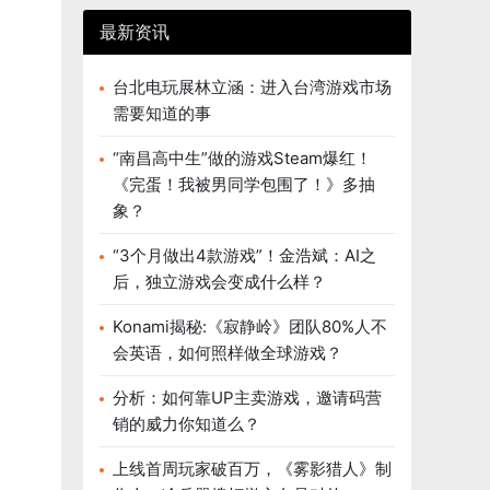
最新资讯
台北电玩展林立涵：进入台湾游戏市场
需要知道的事
“南昌高中生”做的游戏Steam爆红！
《完蛋！我被男同学包围了！》多抽
象？
“3个月做出4款游戏”！金浩斌：AI之
后，独立游戏会变成什么样？
Konami揭秘:《寂静岭》团队80%人不
会英语，如何照样做全球游戏？
分析：如何靠UP主卖游戏，邀请码营
销的威力你知道么？
上线首周玩家破百万，《雾影猎人》制