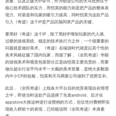
质量、以及正版大IP背书，作为创业公司的天马优势在于
核心技术团队的实力，而恺英的能力则是把产品的整体表
现力、对渠道和玩家的吸引力拔高，同时恺英为这款产品
引入《奇迹》这个IP是产品区隔同类产品的关键。
要用好《奇迹》这个IP，除了用好IP增加玩家的代入感、
过硬的游戏系统、稳定的技术执行力之外，一个很重要的
问题就是做好美术。《奇迹》在端游时代就是以其个性的
美术风格征服了国内玩家，而据了解，《全民奇迹》华丽
的游戏美术和视觉包装部分正是由恺英主要负责的，而要
做出超出行业平均水平一大截的美术质量，是绝大多数国
内中小CP的短板，恺英和天马两家公司做到了优势互补。
此后，《全民奇迹》上线各大平台后的优异表现自在情理
之中，即使当时这款产品选择了先发android、后才在
appstore大推这种逆行业惯例的方式，但仅凭付费榜即实
现收入榜前十的表现，已经能说明《全民奇迹》本身素