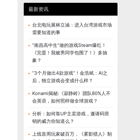
最新资讯
台北电玩展林立涵：进入台湾游戏市场
需要知道的事
“南昌高中生”做的游戏Steam爆红！
《完蛋！我被男同学包围了！》多抽
象？
“3个月做出4款游戏”！金浩斌：AI之
后，独立游戏会变成什么样？
Konami揭秘:《寂静岭》团队80%人不
会英语，如何照样做全球游戏？
分析：如何靠UP主卖游戏，邀请码营
销的威力你知道么？
上线首周玩家破百万，《雾影猎人》制