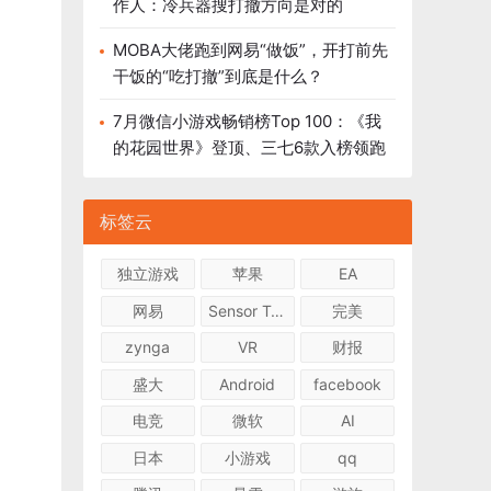
作人：冷兵器搜打撤方向是对的
MOBA大佬跑到网易“做饭”，开打前先
干饭的“吃打撤”到底是什么？
7月微信小游戏畅销榜Top 100：《我
的花园世界》登顶、三七6款入榜领跑
标签云
独立游戏
苹果
EA
网易
Sensor Tower
完美
zynga
VR
财报
盛大
Android
facebook
电竞
微软
AI
日本
小游戏
qq