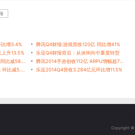
报
比增3.4%
腾讯Q4财报:游戏营收120亿 同比增41%
比上升13.5%
乐逗Q4财报背后：从休闲向中重度转型
人人Q4:游戏营收650万美元 同比减58.4%
腾讯2014手游创收112亿 ARPU增幅超7成
迅雷14年Q4营收4670万美元 环比减5.2%
乐逗2014Q4营收3.284亿元环比增11.5%
Copyright 