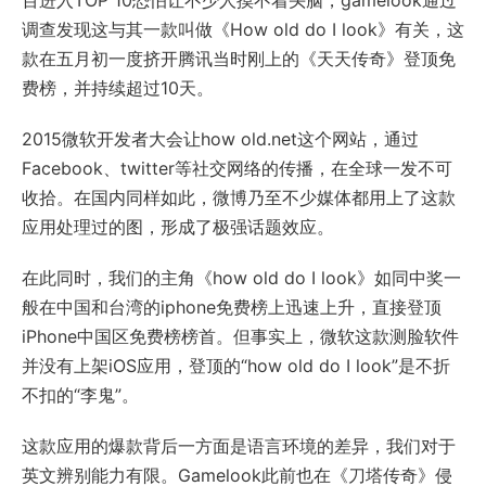
百进入TOP 10恐怕让不少人摸不着头脑，gamelook通过
调查发现这与其一款叫做《How old do I look》有关，这
款在五月初一度挤开腾讯当时刚上的《天天传奇》登顶免
费榜，并持续超过10天。
2015微软开发者大会让how old.net这个网站，通过
Facebook、twitter等社交网络的传播，在全球一发不可
收拾。在国内同样如此，微博乃至不少媒体都用上了这款
应用处理过的图，形成了极强话题效应。
在此同时，我们的主角《how old do I look》如同中奖一
般在中国和台湾的iphone免费榜上迅速上升，直接登顶
iPhone中国区免费榜榜首。但事实上，微软这款测脸软件
并没有上架iOS应用，登顶的“how old do I look”是不折
不扣的“李鬼”。
这款应用的爆款背后一方面是语言环境的差异，我们对于
英文辨别能力有限。Gamelook此前也在《刀塔传奇》侵