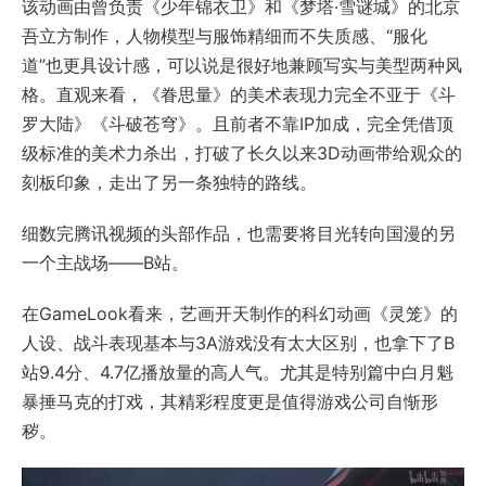
该动画由曾负责《少年锦衣卫》和《梦塔·雪谜城》的北京
吾立方制作，人物模型与服饰精细而不失质感、“服化
道”也更具设计感，可以说是很好地兼顾写实与美型两种风
格。直观来看，《眷思量》的美术表现力完全不亚于《斗
罗大陆》《斗破苍穹》。且前者不靠IP加成，完全凭借顶
级标准的美术力杀出，打破了长久以来3D动画带给观众的
刻板印象，走出了另一条独特的路线。
细数完腾讯视频的头部作品，也需要将目光转向国漫的另
一个主战场——B站。
在GameLook看来，艺画开天制作的科幻动画《灵笼》的
人设、战斗表现基本与3A游戏没有太大区别，也拿下了B
站9.4分、4.7亿播放量的高人气。尤其是特别篇中白月魁
暴捶马克的打戏，其精彩程度更是值得游戏公司自惭形
秽。