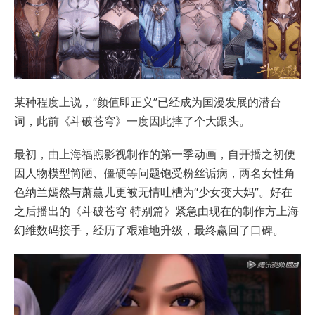
某种程度上说，“颜值即正义”已经成为国漫发展的潜台
词，此前《斗破苍穹》一度因此摔了个大跟头。
最初，由上海福煦影视制作的第一季动画，自开播之初便
因人物模型简陋、僵硬等问题饱受粉丝诟病，两名女性角
色纳兰嫣然与萧薰儿更被无情吐槽为“少女变大妈”。好在
之后播出的《斗破苍穹 特别篇》紧急由现在的制作方上海
幻维数码接手，经历了艰难地升级，最终赢回了口碑。