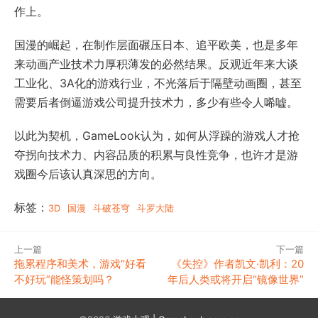
作上。
国漫的崛起，在制作层面碾压日本、追平欧美，也是多年
来动画产业技术力厚积薄发的必然结果。反观近年来大谈
工业化、3A化的游戏行业，不光落后于隔壁动画圈，甚至
需要后者倒逼游戏公司提升技术力，多少有些令人唏嘘。
以此为契机，GameLook认为，如何从浮躁的游戏人才抢
夺拐向技术力、内容品质的积累与良性竞争，也许才是游
戏圈今后该认真深思的方向。
标签：
3D
国漫
斗破苍穹
斗罗大陆
上一篇
下一篇
拖累程序和美术，游戏“好看
《失控》作者凯文·凯利：20
不好玩”能怪策划吗？
年后人类或将开启“镜像世界”