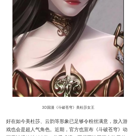
3D国漫《斗破苍穹》美杜莎女王
好在如今美杜莎、云韵等形象已足够令粉丝满意，放入游
戏也会是超人气角色。近期，官方也宣布《斗破苍穹》动