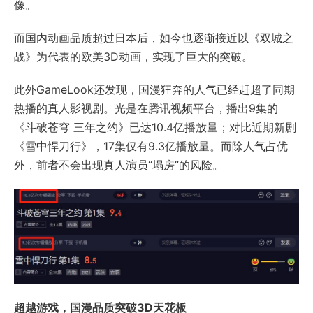
像。
而国内动画品质超过日本后，如今也逐渐接近以《双城之
战》为代表的欧美3D动画，实现了巨大的突破。
此外GameLook还发现，国漫狂奔的人气已经赶超了同期
热播的真人影视剧。光是在腾讯视频平台，播出9集的
《斗破苍穹 三年之约》已达10.4亿播放量；对比近期新剧
《雪中悍刀行》，17集仅有9.3亿播放量。而除人气占优
外，前者不会出现真人演员“塌房”的风险。
超越游戏，国漫品质突破3D天花板