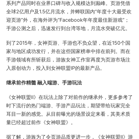
系列产品同时在业界口碑与收入规模达到巅峰。页游凭借
全球2亿用户及1.5亿月流水，并蝉联国内“年度十大最受欢
迎页游”外，在海外评为“Facebook年年度最佳新游戏”；
手游公测之后，迅速发行到台湾等地，月流水突破亿元。
到了2015年，女神页游、手游也不负众望，在近150个国
家与地区成功发行，并在这些国家榜单中排在前列。而在
手游领域有所斩获后，游族女神工作室再度为页游市场注
入原创动力，投入到女神联盟IP的最新产品。
继承前作精髓 融入端游、手游玩法
《女神联盟Ⅱ》在玩法上除了对前作的继承外，更多参考了
时下流行的热门端游、手游产品玩法，期望带给玩家完全
耳目一新的感觉。从目前曝光的场景设定来看，其美术质
量已经超过前作《女神联盟》。
据了解，游族为了令页游品质更进一步，《女神联盟II》游