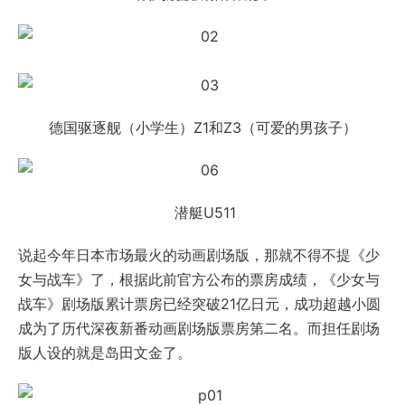
德国驱逐舰（小学生）Z1和Z3（可爱的男孩子）
潜艇U511
说起今年日本市场最火的动画剧场版，那就不得不提《少
女与战车》了，根据此前官方公布的票房成绩，《少女与
战车》剧场版累计票房已经突破21亿日元，成功超越小圆
成为了历代深夜新番动画剧场版票房第二名。而担任剧场
版人设的就是岛田文金了。