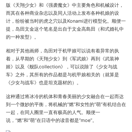
版《天翔少女》和《强袭魔女》中主要角色和机械设计，
而其在各种商业杂志以及同人活动上发布各种机娘的设
计，纷纷被当时的虎之穴以及Konami进行模型化。顺便一
提，岛田文金这个笔名是出自于文金高島田（和式婚礼中
的一种发型）。
相对于其他画师，岛田对于机甲娘可以说有着异常的执
着，从早期的《天翔少女》到《军武娘》再到《武装神
姬》以及《舰队collection》，可以说除了《少女与战
车》之外，其所有的作品都是与机甲娘相关的（就算是
《少女与战车》也是坦克题材的）。
这种通过将冰冷的机体和青春美丽的少女融合在一起而达
到一个微妙的平衡，将机械的“燃”和女性的“萌”有机结合在
一起，在同人圈里一直有极高的人气。顺便一
说，“燃”和“萌”在日语中的读音都是“moe”。