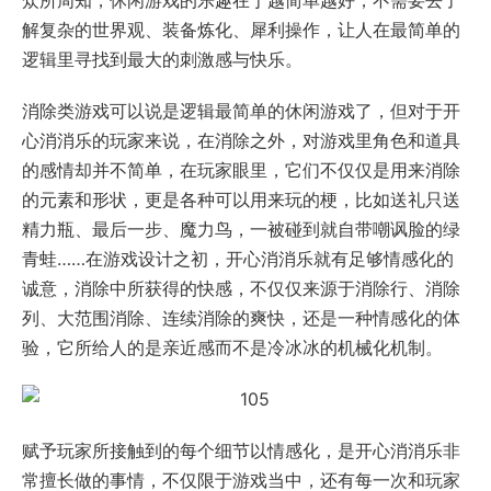
众所周知，休闲游戏的乐趣在于越简单越好，不需要去了
解复杂的世界观、装备炼化、犀利操作，让人在最简单的
逻辑里寻找到最大的刺激感与快乐。
消除类游戏可以说是逻辑最简单的休闲游戏了，但对于开
心消消乐的玩家来说，在消除之外，对游戏里角色和道具
的感情却并不简单，在玩家眼里，它们不仅仅是用来消除
的元素和形状，更是各种可以用来玩的梗，比如送礼只送
精力瓶、最后一步、魔力鸟，一被碰到就自带嘲讽脸的绿
青蛙……在游戏设计之初，开心消消乐就有足够情感化的
诚意，消除中所获得的快感，不仅仅来源于消除行、消除
列、大范围消除、连续消除的爽快，还是一种情感化的体
验，它所给人的是亲近感而不是冷冰冰的机械化机制。
赋予玩家所接触到的每个细节以情感化，是开心消消乐非
常擅长做的事情，不仅限于游戏当中，还有每一次和玩家