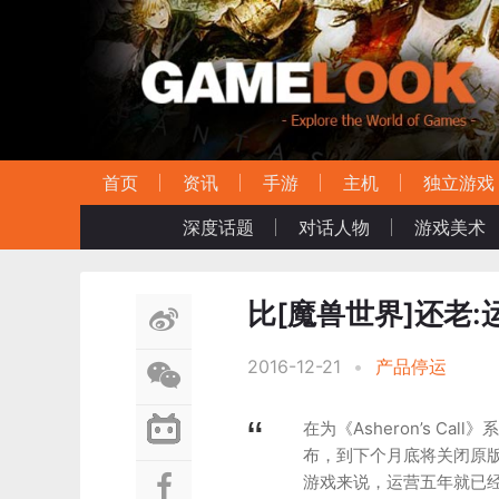
首页
资讯
手游
主机
独立游戏
深度话题
对话人物
游戏美术
比[魔兽世界]还老:
2016-12-21
•
产品停运
在为《Asheron’s Ca
布，到下个月底将关闭原版游戏
游戏来说，运营五年就已