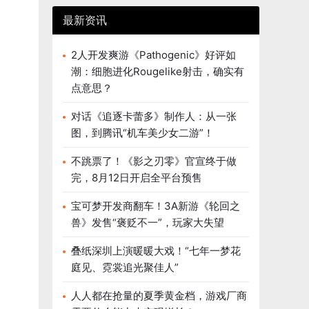
最新资讯
2人开发爽游《Pathogenic》好评如
潮：细胞进化Rougelike射击，确实有
点意思？
对话《追逐卡蕾多》制作人：从一张
图，到腾讯“机车美少女二游”！
不跳票了！《影之刃零》官宣终于做
完，8月12日开启全平台预售
宝可梦开发商翻车！3A新游《轮回之
兽》发售“褒贬不一”，玩家大失望
叠纸深圳上演暖暖大戏！“七年一梦花
庭见、霓裳追光聚佳人”
人人都在抢量的夏季黄金档，游戏厂商