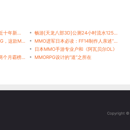
SE发捷报：FF14在线人数创近十年新高，传腾讯正开发FF14手游？
畅游[天龙八部3D]公测24小时流水1257万
神仙颜值背书公测再推百万CG，这款MMO又亮了
MMO进军日本必读：FF14制作人亲述“为何日本玩家不玩MMO”
日本MMO手游专业户和《阿瓦贝尔OL》
2月出海收入榜：PUBG连续两个月霸榜、四款MMO入围Top 30
MMORPG设计的“道”之所在
Copyright 