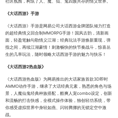
《大话西游2热血版》
《大话西游热血版》为网易推出的大话家族首款3D即时
AMMO动作手游，继承了大话经典元素，熟悉的角色与场
景，人魔仙鬼经典种族搭配，酷爽人宠combo设定，创新
和流畅的打击快感，全模式操作体验，独创轻功系统，带
你感受虚拟世界中身轻如燕、闪转腾挪的无锁定空中激
战。
《天下3》
《天下3》是网易自主研发、极具探索充满际遇的国风3D
MMORPG，展现了一个雄奇壮丽、异彩纷呈的逼真虚拟世
界！年度资料片“昆仑变”现已上线，云海苍茫的西海昆仑
仙境、跌宕起伏的电影级主线剧情，充满挑战、团队至上
的十人副本以及全新升级的神兵利器等您探索！
《天下》手游