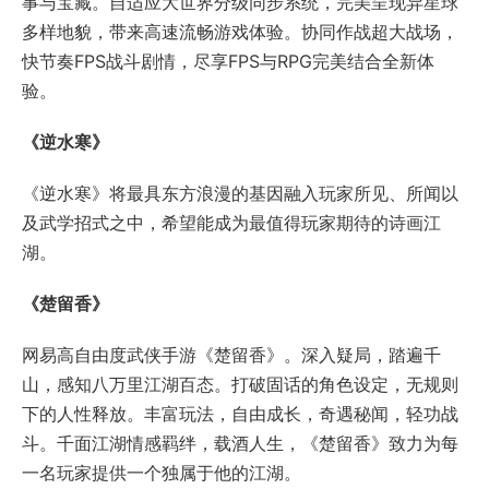
《楚留香》
网易高自由度武侠手游《楚留香》。深入疑局，踏遍千
山，感知八万里江湖百态。打破固话的角色设定，无规则
下的人性释放。丰富玩法，自由成长，奇遇秘闻，轻功战
斗。千面江湖情感羁绊，载酒人生，《楚留香》致力为每
一名玩家提供一个独属于他的江湖。
《龙魂时刻》
《龙魂时刻》是网易全新3D无锁定动作网游，独具特色的
主角时刻，充满挑战的团队副本，全面革新的3D动作竞
技，流畅刺激的大型公会战，闪与攻的动作哲学，铸就血
脉偾张的史诗体验！
《魔法禁书目录》