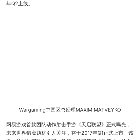
年Q2上线。
Wargaming中国区总经理MAXIM MATVEYKO
网易游戏首款团队动作射击手游《天启联盟》正式曝光，
未来世界猎魔题材引人关注，将于2017年Q1正式上市。该
游戏的制作团队由美国、希腊、韩国等国成员组成，核心
成员来自网易游戏梦幻西游事业部。
《天启联盟》
网易游戏首款大世界RPG射击手游《永恒边境》亮相网易
游戏盛典，游戏12月22日已开启iOS先行者测试，现场带
来独家试玩体验，将于2017年初上线。