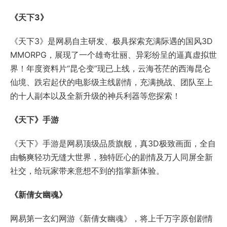
《天下》手游是网易顶级品质旗舰，真3D极致画面，全自
由畅爽轻功无缝大世界，独特匠心的剧情及万人同屏全新
社交，给玩家带来意想不到的指掌新体验。
《新倩女幽魂》
网易第一玄幻网游《新倩女幽魂》，将上千万字原创剧情
融入神话传说和历史事件中，10大职业、20大主角独具特
色，数十种跨服PVP玩法带来酷爽战斗体验。2016年8
月，作为电视剧《微微一笑很倾城》虚拟世界架构方，同
期推出“一笑倾城”资料片！12月，全新“血战土木堡”资料
片开启公测，新战场新剧情等你来体验！
《倩女幽魂》手游
《倩女幽魂》手游由网易第一玄幻网游《新倩女幽魂》原
班人马倾力打造，拥有端游级唯美画风与人设，传承经典