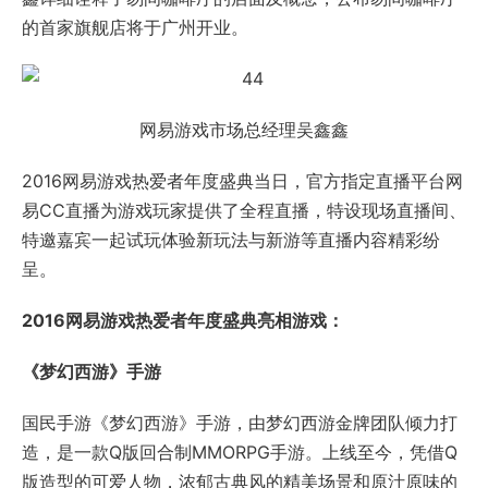
呈。
2016网易游戏热爱者年度盛典亮相游戏：
《梦幻西游》手游
国民手游《梦幻西游》手游，由梦幻西游金牌团队倾力打
造，是一款Q版回合制MMORPG手游。上线至今，凭借Q
版造型的可爱人物，浓郁古典风的精美场景和原汁原味的
经典玩法，注册用户突破1亿。超高人气，引爆潮流，构筑
属于亿万玩家的梦幻家园。
《大话西游2经典版》
《大话西游2经典版》是网易出品的中国风情义RPG网
游，回合制经典，亿万口碑扛鼎之作！游戏以精致而古香
古色的中国画风，精彩好玩的经典玩法，融洽的社交性以
及丰富的文化内涵风靡全国，受多家媒体力荐，数亿玩家