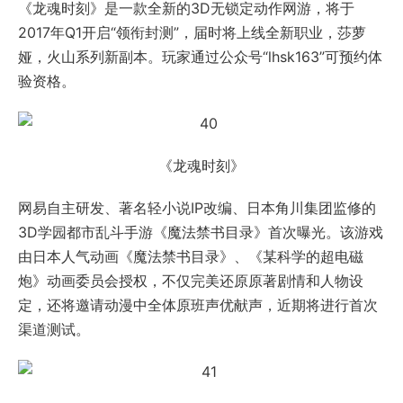
3D学园都市乱斗手游《魔法禁书目录》首次曝光。该游戏
由日本人气动画《魔法禁书目录》、《某科学的超电磁
炮》动画委员会授权，不仅完美还原原著剧情和人物设
定，还将邀请动漫中全体原班声优献声，近期将进行首次
渠道测试。
《魔法禁书目录》
网易游戏顶级原创NeoX引擎研发的《镇魔曲》手游，将
于2017年1月6日在App Store首发。游戏中设定了6大职
业18种流派，让玩家们充分体验到MMO多维角色培养乐
趣，并引入“战法牧+双摇杆”，开创MMO战斗纪元。
《镇魔曲》手游