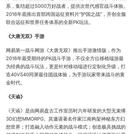
造40VS40同屏最佳团战体验，为手游玩家带来战斗的黄
金时代。
《天谕》
《天谕》是由网易盘古工作室历时六年研发的大型无束缚
3D幻想MMORPG。其邀请著名作家江南构架神秘东方幻
想世界；打造融入动作元素的战斗模式；创造极具挑战的
超级副本和千人同屏的激情战斗。游戏还设计了双飞行系
统、角色定制、公会建设和家园等丰富玩法，大有可玩！
《阴阳师》
《阴阳师》手游是网易游戏自主研发的一款3D半回合制
RPG手游，以日本家喻户晓的IP为背景，讲述了平安时代
阴阳师安倍晴明探寻记忆的故事。经典人设，创新玩法，
剧情跌宕，画风唯美，是网易2016年的战略产品。上百种
式神亟待觉醒，带你体验古朴神秘的魅力京都。