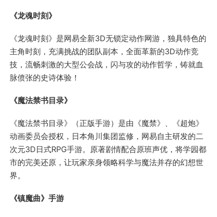
《魔法禁书目录》（正版手游）是由《魔禁》、《超炮》
动画委员会授权，日本角川集团监修，网易自主研发的二
次元3D日式RPG手游。原著剧情配合原班声优，将学园都
市的完美还原，让玩家亲身领略科学与魔法并存的幻想世
界。
《镇魔曲》手游
《镇魔曲》手游由镇魔曲端游原班人马打造，采用全面升
级的自研NeoX2.0 引擎，实现电影级次世代画质，六大职
业18个战斗流派，战法牧经典搭配，引入MOBA“双摇
杆”操作，开创即时制MMO战斗新纪元！30多个野P战
场，点对点真人自由交易，带给你原汁原味的MMO乐趣。
《九州海上牧云记》
网易自研年度巨制，电视剧《九州海上牧云记》同名正版
3D-MMORPG手游，2017年与电视剧同期上线。高度还