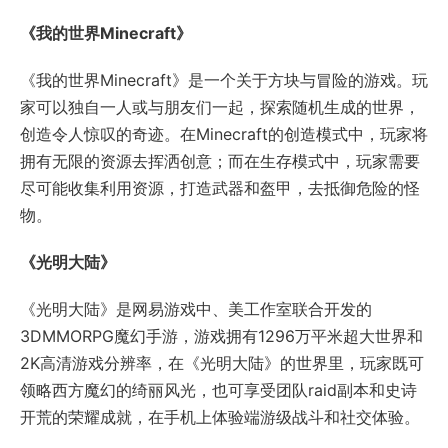
《光明大陆》
《光明大陆》是网易游戏中、美工作室联合开发的
3DMMORPG魔幻手游，游戏拥有1296万平米超大世界和
2K高清游戏分辨率，在《光明大陆》的世界里，玩家既可
领略西方魔幻的绮丽风光，也可享受团队raid副本和史诗
开荒的荣耀成就，在手机上体验端游级战斗和社交体验。
《秘境对决》
《秘境对决》是由网易研发的一款3D全新品类游戏，玩家
在游戏中扮演召唤师，自由搭配各式各样的生物、法术、
神器等卡牌，通过不同卡牌之间的跨回合连锁效果，来战
胜强大的秘境首领或竞技场对手。这款游戏将于明年Q1季
度开启首测，敬请期待。
《迷雾世界》