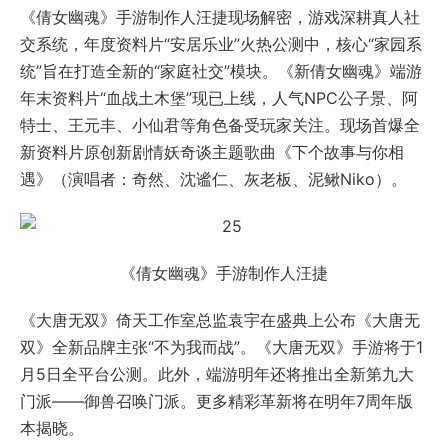
《倩女幽魂》手游制作人汪捷现场解密，游戏深耕真人社
交系统，年度资料片“安居乐业”火热公测中，核心“家园系
统”旨在打造全新的“家庭社交”模块。《新倩女幽魂》端游
年末资料片“血战土木堡”现已上线，人气NPC公子景、阿
特士、王元丰、小仙君等角色备受玩家关注。现场首爆全
新资料片原创新剧情妖奇谈主题歌曲《下个故事与你相
遇》（演唱者：奇然、沈谧仁、灰老板、泥鳅Niko）。
《倩女幽魂》手游制作人汪捷
《大唐无双》倚天工作室总监袁宇在盛典上公布《大唐无
双》全新品牌主张“不为我而战”。《大唐无双》手游将于1
月5日全平台公测。此外，端游明年还将推出全新第九大
门派——御兽召唤门派。更多精彩革新将在明年7周年版
本揭晓。