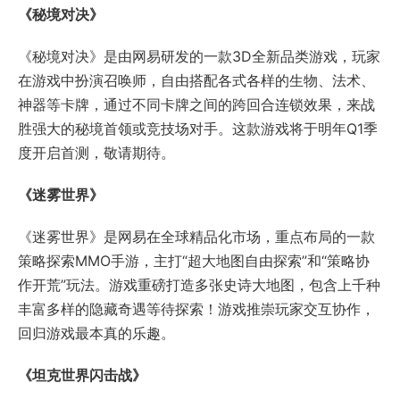
《迷雾世界》是网易在全球精品化市场，重点布局的一款
策略探索MMO手游，主打“超大地图自由探索”和“策略协
作开荒”玩法。游戏重磅打造多张史诗大地图，包含上千种
丰富多样的隐藏奇遇等待探索！游戏推崇玩家交互协作，
回归游戏最本真的乐趣。
《坦克世界闪击战》
《坦克世界闪击战》是由全球知名战争网游《坦克世界》
开发商 Wargaming出品的大型多人在线坦克对战手游。
媲美端游的视觉和玩法，在你的移动设备上完美还原。依
据真实蓝图制作的200辆传奇战车供你差遣。操控坦克，
驰骋沙场，随时随地加入一场7V7的实时坦克对决！
《天启联盟》
网易首款团队动作射击手游。2.5D上帝视角，多人实时动