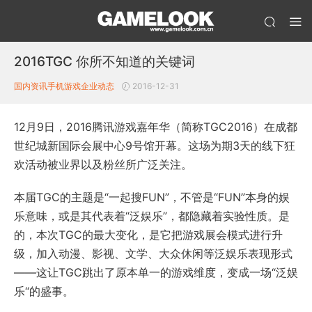
2016TGC 你所不知道的关键词
国内资讯
手机游戏企业动态
2016-12-31
12月9日，2016腾讯游戏嘉年华（简称TGC2016）在成都
世纪城新国际会展中心9号馆开幕。这场为期3天的线下狂
欢活动被业界以及粉丝所广泛关注。
本届TGC的主题是“一起搜FUN”，不管是“FUN”本身的娱
乐意味，或是其代表着“泛娱乐”，都隐藏着实验性质。是
的，本次TGC的最大变化，是它把游戏展会模式进行升
级，加入动漫、影视、文学、大众休闲等泛娱乐表现形式
——这让TGC跳出了原本单一的游戏维度，变成一场“泛娱
乐“的盛事。