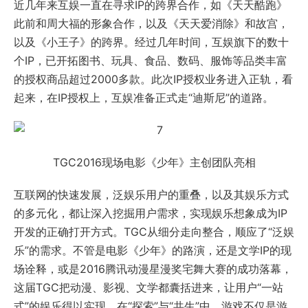
近几年来互娱一直在寻求IP的跨界合作，如《天天酷跑》
此前和周大福的形象合作，以及《天天爱消除》和故宫，
以及《小王子》的跨界。经过几年时间，互娱旗下的数十
个IP，已开拓图书、玩具、食品、数码、服饰等品类丰富
的授权商品超过2000多款。此次IP授权业务进入正轨，看
起来，在IP授权上，互娱准备正式走“迪斯尼”的道路。
TGC2016现场电影《少年》主创团队亮相
互联网的快速发展，泛娱乐用户的重叠，以及其娱乐方式
的多元化，都让深入挖掘用户需求，实现娱乐想象成为IP
开发的正确打开方式。TGC从细分走向整合，顺应了“泛娱
乐”的需求。不管是电影《少年》的路演，还是文学IP的现
场诠释，或是2016腾讯动漫星漫奖宅舞大赛的成功落幕，
这届TGC把动漫、影视、文学都囊括进来，让用户“一站
式”的娱乐得以实现。在“探索”与“共生”中，游戏不仅是游