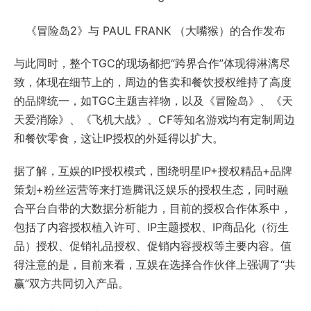
《冒险岛2》与 PAUL FRANK （大嘴猴）的合作发布
与此同时，整个TGC的现场都把“跨界合作”体现得淋漓尽
致，体现在细节上的，周边的售卖和餐饮授权维持了高度
的品牌统一，如TGC主题吉祥物，以及《冒险岛》、《天
天爱消除》、《飞机大战》、CF等知名游戏均有定制周边
和餐饮零食，这让IP授权的外延得以扩大。
据了解，互娱的IP授权模式，围绕明星IP+授权精品+品牌
策划+粉丝运营等来打造腾讯泛娱乐的授权生态，同时融
合平台自带的大数据分析能力，目前的授权合作体系中，
包括了内容授权植入许可、IP主题授权、IP商品化（衍生
品）授权、促销礼品授权、促销内容授权等主要内容。值
得注意的是，目前来看，互娱在选择合作伙伴上强调了“共
赢”双方共同切入产品。