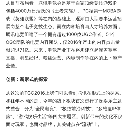
从目前布局看，腾讯电竞会是基于自家顶级竞技游戏IP，
包括4000万日活跃的《王者荣耀》、PC端第一MOBA游
戏《英雄联盟》等在内的基础上，逐渐由大型赛事运营拓
展向整个电子竞技生态。而在内容培育与人才培养方面，
腾讯电竞组建了一个拥有超过1000位UGC作者、51个
OGC团队的电竞内容团队，仅2016年产出的内容点击量
就超过71亿。未来，电竞产业正在逐步建立起涵盖赛事、
直播、明星经纪、粉丝运营、内容制作等在内的上下游产
业链。
创新：新形式的探索
从这次的TGC2016上我们可以看到腾讯在形式上的探索。
和往年不同的是，今年的线下板块首次进行了泛娱乐主题
式整合，分为“全民电竞”、“极致前沿科技”、“多维度IP体
验”、“游戏娱乐生活”等四大主题区。创新带来的变化不仅
面对玩家，也面对品牌，其关键点在“流动”上。