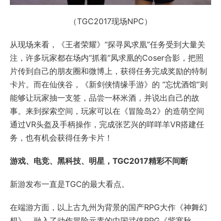
（TGC2017现场NPC）
从现场来看，《王者荣耀》“探寻凤求凰”任务受到大量关
注，许多玩家都在场内“抓着”凤求凰的Coser合影，把照
片传到自己的朋友圈和微博上，获得任务完成奖励的特制
卡片。而在仙侠谷，《新剑侠情缘手游》的 “忘忧酒馆”则
能够让玩家抽一支签，品尝一杯米酒，并说出自己的故
事。来到探索空间，玩家可以在《冒险岛2》的造萌空间
通过VR头盔及手柄操作，完成张艺兴的咩咩羊VR搭建任
务，也有机会获得任务卡片！
游戏、电竞、黑科技、明星，
TGC2017
精彩不间断
新游发布一直是TGC的最大看点。
在端游方面，以上古九州为背景的国产RPG大作《神舞幻
想》、融入了动作冒险元素的中国武侠RPG《紫塞秋