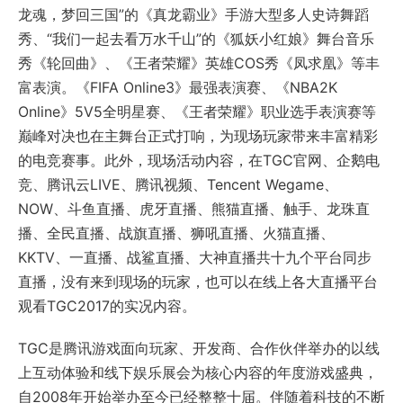
龙魂，梦回三国”的《真龙霸业》手游大型多人史诗舞蹈
秀、“我们一起去看万水千山”的《狐妖小红娘》舞台音乐
秀《轮回曲》、《王者荣耀》英雄COS秀《凤求凰》等丰
富表演。《FIFA Online3》最强表演赛、《NBA2K
Online》5V5全明星赛、《王者荣耀》职业选手表演赛等
巅峰对决也在主舞台正式打响，为现场玩家带来丰富精彩
的电竞赛事。此外，现场活动内容，在TGC官网、企鹅电
竞、腾讯云LIVE、腾讯视频、Tencent Wegame、
NOW、斗鱼直播、虎牙直播、熊猫直播、触手、龙珠直
播、全民直播、战旗直播、狮吼直播、火猫直播、
KKTV、一直播、战鲨直播、大神直播共十九个平台同步
直播，没有来到现场的玩家，也可以在线上各大直播平台
观看TGC2017的实况内容。
TGC是腾讯游戏面向玩家、开发商、合作伙伴举办的以线
上互动体验和线下娱乐展会为核心内容的年度游戏盛典，
自2008年开始举办至今已经整整十届。伴随着科技的不断