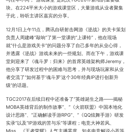
块。在224平米大小的游戏课堂区，大量游戏从业者聚集
于此，聆听主讲区嘉宾的分享。
12月1日上午11点，腾讯自研射击网游《逆战》的关卡策划
负责人周建峰“敲响”了第一堂课的“上课铃”，他在现场
就“什么是游戏关卡”的问题分享了自己多年的从业心得，
并透露《逆战》游戏未来的一些规划。而在下午，游戏课
堂则迎来了《魂斗罗：归来》的首席英雄架构师Jeremy，
他分享了研发过程中的困难与思考，并与现场玩家和从业
者交流了“如何基于’魂斗罗’这个30年经典IP进行创新升
级“的话题。
TGC2017在后续日程中还准备了“英雄诞生之路——揭秘
MOBA英雄背后的制作故事”、“《火箭联盟》中国本地化
设计思路”、“正确解读手游RPG”、“《QQ炫舞手游》研发
实录”以及“IP游戏的苦与乐”等课程；电竞大神若风、
Miss，《王者荣耀》人气主播零度，知名电竞解说小苍等