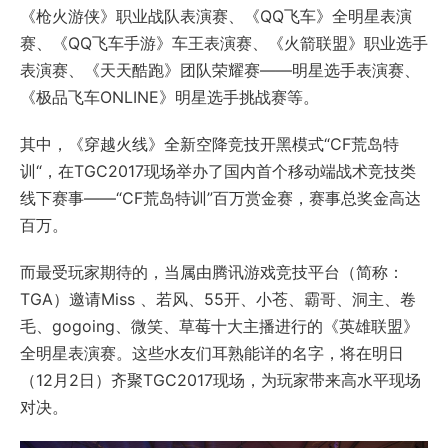
《枪火游侠》职业战队表演赛、《QQ飞车》全明星表演
赛、《QQ飞车手游》车王表演赛、《火箭联盟》职业选手
表演赛、《天天酷跑》团队荣耀赛——明星选手表演赛、
《极品飞车ONLINE》明星选手挑战赛等。
其中，《穿越火线》全新空降竞技开黑模式“CF荒岛特
训“，在TGC2017现场举办了国内首个移动端战术竞技类
线下赛事——“CF荒岛特训”百万赏金赛，赛事总奖金高达
百万。
而最受玩家期待的，当属由腾讯游戏竞技平台（简称：
TGA）邀请Miss 、若风、55开、小苍、霸哥、洞主、卷
毛、gogoing、微笑、草莓十大主播进行的《英雄联盟》
全明星表演赛。这些水友们耳熟能详的名字，将在明日
（12月2日）齐聚TGC2017现场，为玩家带来高水平现场
对决。