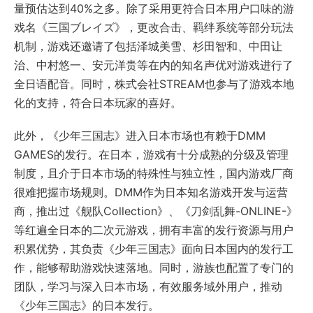
量预估达到40%之多。除了采用更符合日本用户口味的游
戏名《三国ブレイズ》，更改合击、羁绊系统等部分玩法
机制，游戏还邀请了包括泽城美雪、杉田智和、中田让
治、中村悠一、安元洋贵等在内的知名声优对游戏进行了
全日语配音。同时，株式会社STREAM也参与了游戏本地
化的支持，符合日本玩家的喜好。
此外，《少年三国志》进入日本市场也有赖于DMM
GAMES的发行。在日本，游戏有十分成熟的分级及管理
制度，且介于日本市场的特殊性与独立性，国内游戏厂商
很难把握市场规则。DMM作为日本知名游戏开发与运营
商，推出过《舰队Collection》、《刀剑乱舞-ONLINE-》
等红遍全日本的二次元游戏，拥有丰富的发行资源与用户
积累优势，其负责《少年三国志》面向日本国内的发行工
作，能够帮助游戏快速落地。同时，游族也配置了专门的
团队，学习与深入日本市场，有效服务域外用户，推动
《少年三国志》的日本发行。