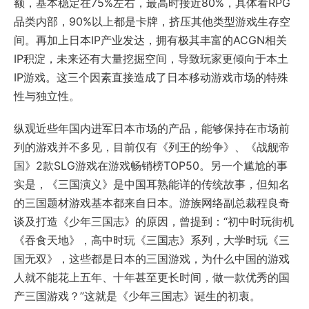
额，基本稳定在75%左右，最高时接近80%，具体看RPG
品类内部，90%以上都是卡牌，挤压其他类型游戏生存空
间。再加上日本IP产业发达，拥有极其丰富的ACGN相关
IP积淀，未来还有大量挖掘空间，导致玩家更倾向于本土
IP游戏。这三个因素直接造成了日本移动游戏市场的特殊
性与独立性。
纵观近些年国内进军日本市场的产品，能够保持在市场前
列的游戏并不多见，目前仅有《列王的纷争》、《战舰帝
国》2款SLG游戏在游戏畅销榜TOP50。另一个尴尬的事
实是，《三国演义》是中国耳熟能详的传统故事，但知名
的三国题材游戏基本都来自日本。游族网络副总裁程良奇
谈及打造《少年三国志》的原因，曾提到：“初中时玩街机
《吞食天地》，高中时玩《三国志》系列，大学时玩《三
国无双》，这些都是日本的三国游戏，为什么中国的游戏
人就不能花上五年、十年甚至更长时间，做一款优秀的国
产三国游戏？”这就是《少年三国志》诞生的初衷。