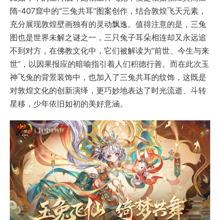
隋-407窟中的“三兔共耳”图案创作，结合敦煌飞天元素，
充分展现敦煌壁画独有的灵动飘逸。值得注意的是，三兔
图也是世界未解之谜之一，三只兔子耳朵相连却又永远追
不到对方，在佛教文化中，它们被解读为“前世、今生与来
世”，以因果报应的暗喻指引着人们积德行善。而在此次玉
神飞兔的背景装饰中，也加入了三兔共耳的纹饰，这既是
对敦煌文化的创新演绎，更巧妙地表达了时光流逝、斗转
星移，少年依旧如初的美好意涵。