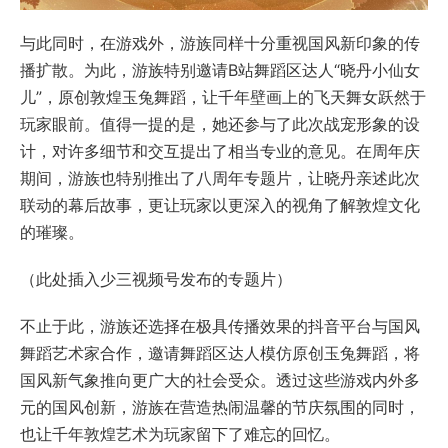
与此同时，在游戏外，游族同样十分重视国风新印象的传
播扩散。为此，游族特别邀请B站舞蹈区达人“晓丹小仙女
儿”，原创敦煌玉兔舞蹈，让千年壁画上的飞天舞女跃然于
玩家眼前。值得一提的是，她还参与了此次战宠形象的设
计，对许多细节和交互提出了相当专业的意见。在周年庆
期间，游族也特别推出了八周年专题片，让晓丹亲述此次
联动的幕后故事，更让玩家以更深入的视角了解敦煌文化
的璀璨。
（此处插入少三视频号发布的专题片）
不止于此，游族还选择在极具传播效果的抖音平台与国风
舞蹈艺术家合作，邀请舞蹈区达人模仿原创玉兔舞蹈，将
国风新气象推向更广大的社会受众。透过这些游戏内外多
元的国风创新，游族在营造热闹温馨的节庆氛围的同时，
也让千年敦煌艺术为玩家留下了难忘的回忆。