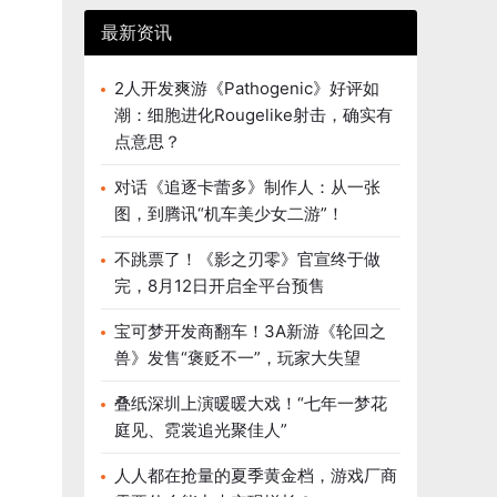
最新资讯
2人开发爽游《Pathogenic》好评如
潮：细胞进化Rougelike射击，确实有
点意思？
对话《追逐卡蕾多》制作人：从一张
图，到腾讯“机车美少女二游”！
不跳票了！《影之刃零》官宣终于做
完，8月12日开启全平台预售
宝可梦开发商翻车！3A新游《轮回之
兽》发售“褒贬不一”，玩家大失望
叠纸深圳上演暖暖大戏！“七年一梦花
庭见、霓裳追光聚佳人”
人人都在抢量的夏季黄金档，游戏厂商