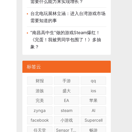
需要什么能力来实现增长？
台北电玩展林立涵：进入台湾游戏市场
需要知道的事
“南昌高中生”做的游戏Steam爆红！
《完蛋！我被男同学包围了！》多抽
象？
标签云
财报
手游
qq
游族
盛大
ios
完美
EA
苹果
zynga
steam
AI
facebook
小游戏
Supercell
任天堂
Sensor Tower
畅游