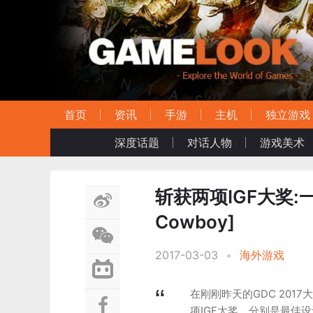
首页
资讯
手游
主机
独立游戏
深度话题
对话人物
游戏美术
斩获两项IGF大奖:一人
Cowboy]
2017-03-03
•
海外游戏
在刚刚昨天的GDC 2017大
项IGF大奖，分别是最佳设计奖以