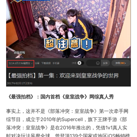
《最强拍档》：国内首档《皇室战争》网综真人秀
事实上，这并不是《部落冲突：皇室战争》第一次牵手网
综节目，成立于2010年的Supercell，旗下王牌手游《部
落冲突：皇室战争》是在2016年推出的，凭借1v1真人实
时对决玩法风靡全球，曾登顶139个国家或地区iOS畅销榜