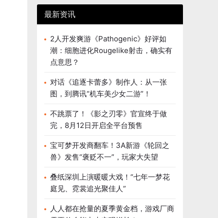
最新资讯
2人开发爽游《Pathogenic》好评如
潮：细胞进化Rougelike射击，确实有
点意思？
对话《追逐卡蕾多》制作人：从一张
图，到腾讯“机车美少女二游”！
不跳票了！《影之刃零》官宣终于做
完，8月12日开启全平台预售
宝可梦开发商翻车！3A新游《轮回之
兽》发售“褒贬不一”，玩家大失望
叠纸深圳上演暖暖大戏！“七年一梦花
庭见、霓裳追光聚佳人”
人人都在抢量的夏季黄金档，游戏厂商