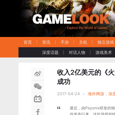
首页
资讯
手游
主机
独立游戏
深度话题
对话人物
游戏美术
收入2亿美元的《
成功
2017-04-24
•
海外网游
，
深
最近，由Psyonix研发
份发布以来，这款游戏的销