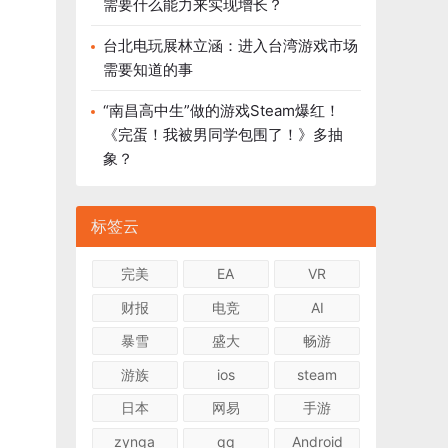
需要什么能力来实现增长？
台北电玩展林立涵：进入台湾游戏市场
需要知道的事
“南昌高中生”做的游戏Steam爆红！
《完蛋！我被男同学包围了！》多抽
象？
标签云
完美
EA
VR
财报
电竞
AI
暴雪
盛大
畅游
游族
ios
steam
日本
网易
手游
zynga
qq
Android