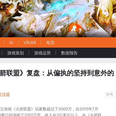
AI
VR/AR
电竞
游戏策划
游戏运营
数据报告
火箭联盟》复盘：从偏执的坚持到意外的
度话题
字号
的独立游戏《火箭联盟》玩家数超过了3000万，自2015年7月
量已经突破了1050万套，收入在2亿美元以上。在《火箭联