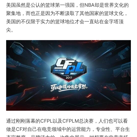
美国虽然是公认的篮球第一强国，但NBA却是世界文化的
聚集地，而也正是因为不断汲取了其他国家的篮球文化，
美国的不仅限于实力的篮球地位才会一直站在金字塔顶
尖。
通过刚刚落幕的CFPL以及CFPLM总决赛，人们也可以看
做是CF对自己在电竞领域中的运营能力，专业性、平台生