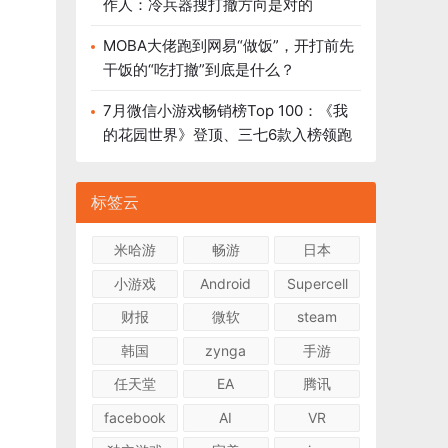
作人：冷兵器搜打撤方向是对的
MOBA大佬跑到网易“做饭”，开打前先
干饭的“吃打撤”到底是什么？
7月微信小游戏畅销榜Top 100：《我
的花园世界》登顶、三七6款入榜领跑
标签云
米哈游
畅游
日本
小游戏
Android
Supercell
财报
微软
steam
韩国
zynga
手游
任天堂
EA
腾讯
facebook
AI
VR