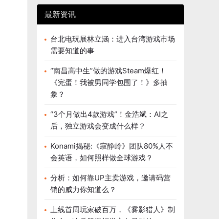
最新资讯
台北电玩展林立涵：进入台湾游戏市场
需要知道的事
“南昌高中生”做的游戏Steam爆红！
《完蛋！我被男同学包围了！》多抽
象？
“3个月做出4款游戏”！金浩斌：AI之
后，独立游戏会变成什么样？
Konami揭秘:《寂静岭》团队80%人不
会英语，如何照样做全球游戏？
分析：如何靠UP主卖游戏，邀请码营
销的威力你知道么？
上线首周玩家破百万，《雾影猎人》制