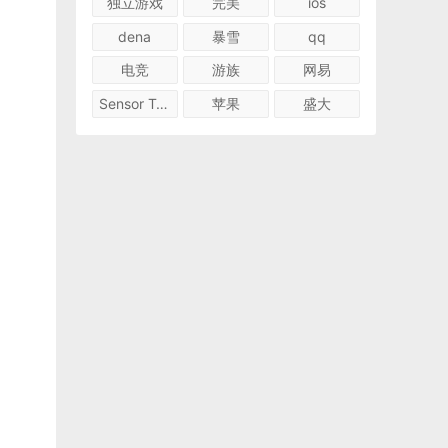
独立游戏
完美
ios
dena
暴雪
qq
电竞
游族
网易
Sensor Tower
苹果
盛大