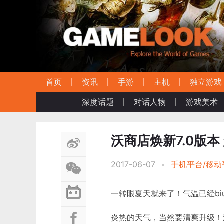
首页
资讯
手游
主机
独立游戏
深度话题
对话人物
游戏美术
沃商店焕新7.0版本
2017-06-07
•
手机平台/移动
一转眼夏天就来了！气温已经bi
炎热的天气，当然要清爽升级！