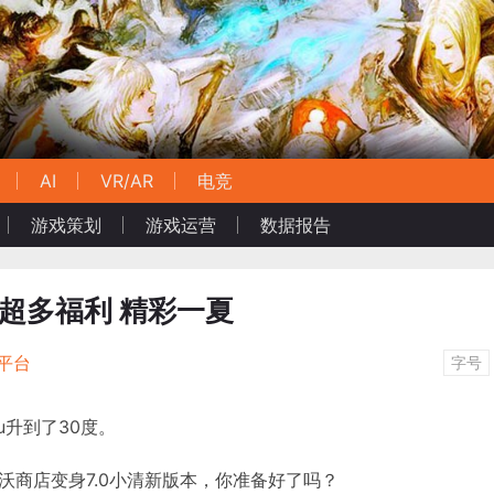
AI
VR/AR
电竞
游戏策划
游戏运营
数据报告
 超多福利 精彩一夏
平台
字号
u升到了30度。
沃商店变身7.0小清新版本，你准备好了吗？