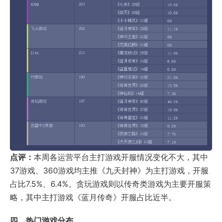
点评：
本周各运营平台主打游戏开服情况变化不大，其中
37游戏、360游戏均主推《九天封神》为主打游戏，开服
占比7.5%、6.4%。贪玩游戏则以传奇类游戏为主要开服策
略，其中主打游戏《蓝月传奇》开服占比近半。
四、热门游戏分布