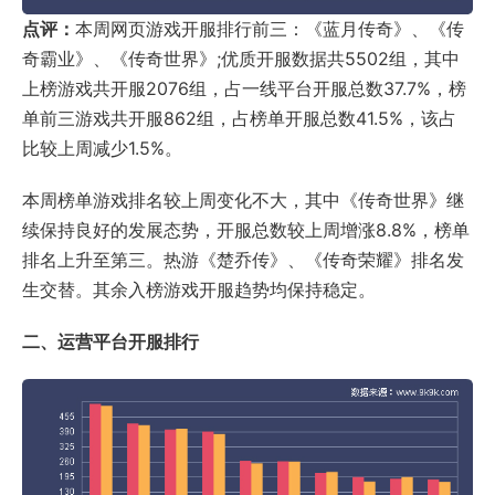
点评：
本周网页游戏开服排行前三：《蓝月传奇》、《传
奇霸业》、《传奇世界》;优质开服数据共5502组，其中
上榜游戏共开服2076组，占一线平台开服总数37.7%，榜
单前三游戏共开服862组，占榜单开服总数41.5%，该占
比较上周减少1.5%。
本周榜单游戏排名较上周变化不大，其中《传奇世界》继
续保持良好的发展态势，开服总数较上周增涨8.8%，榜单
排名上升至第三。热游《楚乔传》、《传奇荣耀》排名发
生交替。其余入榜游戏开服趋势均保持稳定。
二、运营平台开服排行