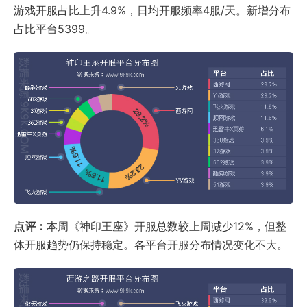
游戏开服占比上升4.9%，日均开服频率4服/天。新增分布
占比平台5399。
点评：
本周《神印王座》开服总数较上周减少12%，但整
体开服趋势仍保持稳定。各平台开服分布情况变化不大。