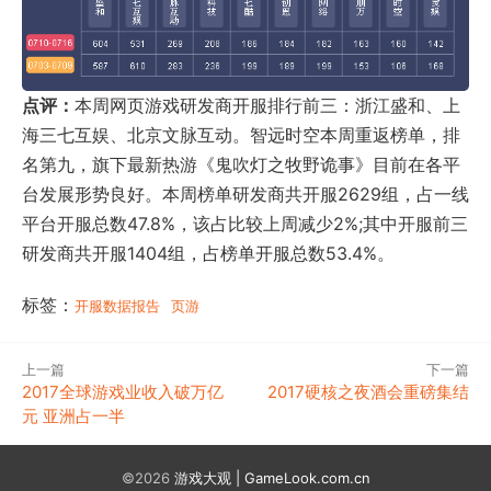
点评：
本周网页游戏研发商开服排行前三：浙江盛和、上
海三七互娱、北京文脉互动。智远时空本周重返榜单，排
名第九，旗下最新热游《鬼吹灯之牧野诡事》目前在各平
台发展形势良好。本周榜单研发商共开服2629组，占一线
平台开服总数47.8%，该占比较上周减少2%;其中开服前三
研发商共开服1404组，占榜单开服总数53.4%。
标签：
开服数据报告
页游
上一篇
下一篇
2017全球游戏业收入破万亿
2017硬核之夜酒会重磅集结
元 亚洲占一半
©2026
游戏大观 | GameLook.com.cn