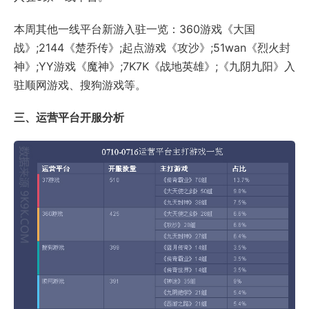
本周其他一线平台新游入驻一览：360游戏《大国
战》;2144《楚乔传》;起点游戏《攻沙》;51wan《烈火封
神》;YY游戏《魔神》;7K7K《战地英雄》;《九阴九阳》入
驻顺网游戏、搜狗游戏等。
三、运营平台开服分析