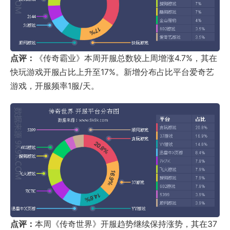
点评：
《传奇霸业》本周开服总数较上周增涨4.7%，其在
快玩游戏开服占比上升至17%。新增分布占比平台爱奇艺
游戏，开服频率1服/天。
点评：
本周《传奇世界》开服趋势继续保持涨势，其在37