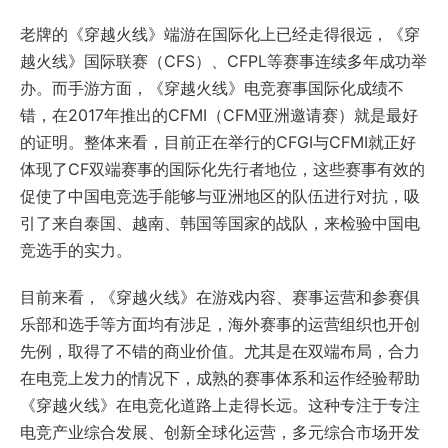
老牌的《穿越火线》端游在国际化上已经走得很远，《穿
越火线》国际联赛（CFS）、CFPL等赛事连续多年成功举
办。而手游方面，《穿越火线》电竞赛事国际化成绩不
错，在2017年推出的CFMI（CFM亚洲邀请赛）就是最好
的证明。整体来看，目前正在举行的CFGI与CFMI就正好
体现了CF双端赛事的国际化先行者地位，这些赛事有效的
促使了中国电竞选手能够与亚洲地区的队伍进行对抗，吸
引了来自泰国、越南、韩国等国家的战队，来检验中国电
竞选手的实力。
目前来看，《穿越火线》在游戏内容、赛事运营和参赛俱
乐部和选手等方面均有涉足，海外赛事的运营组织也开创
先例，取得了不错的商业价值。尤其是在双端布局，合力
在电竞上发力的情况下，成熟的赛事体系和运作经验帮助
《穿越火线》在电竞化道路上走得长远。这种专注于专注
电竞产业综合发展、创新全球化运营，多元综合市场开发