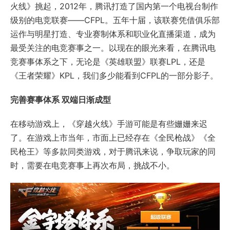
火线》挑起，2012年，腾讯打造了国内第一个电视台制作
级别的电竞联赛——CFPL。五年十届，该联赛凭借俱乐部
运作与明星打造、专业赛制体系和职业化直播渠道，成为
最受关注的电竞赛事之一。以现在的眼光来看，在腾讯电
竞赛事体系之下，无论是《英雄联盟》联赛LPL，还是
《王者荣耀》KPL，我们多少能看到CFPL的一部分影子。
完善赛事体系 双端日渐成型
在移动游戏上，《穿越火线》手游可能是有些姗姗来迟
了。在游戏上市当年，市面上已经存在《全民枪战》《全
民枪王》等多款同类游戏，对于腾讯来说，争取玩家的同
时，需要在电竞赛事上再次布局，挑战不小。