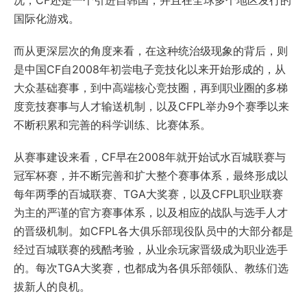
况，CF还是一个引进自韩国，并且在全球多个地区发行的
国际化游戏。
而从更深层次的角度来看，在这种统治级现象的背后，则
是中国CF自2008年初尝电子竞技化以来开始形成的，从
大众基础赛事，到中高端核心竞技圈，再到职业圈的多梯
度竞技赛事与人才输送机制，以及CFPL举办9个赛季以来
不断积累和完善的科学训练、比赛体系。
从赛事建设来看，CF早在2008年就开始试水百城联赛与
冠军杯赛，并不断完善和扩大整个赛事体系，最终形成以
每年两季的百城联赛、TGA大奖赛，以及CFPL职业联赛
为主的严谨的官方赛事体系，以及相应的战队与选手人才
的晋级机制。如CFPL各大俱乐部现役队员中的大部分都是
经过百城联赛的残酷考验，从业余玩家晋级成为职业选手
的。每次TGA大奖赛，也都成为各俱乐部领队、教练们选
拔新人的良机。