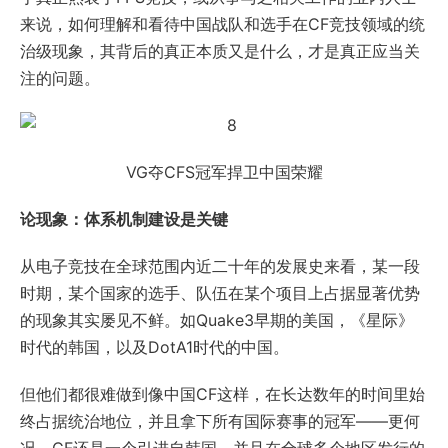
来说，如何理解和看待中国战队和选手在CF竞技领域的统
治级现象，其背后的真正本质又是什么，才是真正应当关
注的问题。
VG夺CFS冠军捍卫中国荣耀
论现象：体系机制建设是关键
从电子竞技在全球范围内近二十年的发展史来看，某一段
时期，某个国家的选手、队伍在某个项目上占据显著优势
的现象其实屡见不鲜。如Quake3早期的美国，《星际》
时代的韩国，以及DotA1时代的中国。
但他们都很难做到像中国CF这样，在长达数年的时间里始
终占据统治地位，并且拿下所有国际赛事的冠军——更何