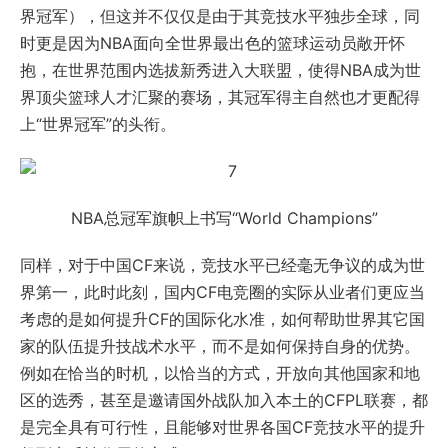
界冠军），但这并不仅仅是由于其竞技水平独步全球，同
时更是因为NBA面向全世界最出色的篮球运动员敞开怀
抱，在世界范围内选拔新秀进入大联盟，使得NBA成为世
界顶尖篮球人才汇聚的赛场，其冠军得主自然也才更配得
上“世界冠军”的头衔。
NBA总冠军旗帜上书写“World Champions”
同样，对于中国CF来说，竞技水平已经毫无争议的成为世
界第一，此时此刻，国内CF电竞圈的实际从业者们更应当
考虑的是如何提升CF的国际化水准，如何帮助世界其它国
家的队伍提升技战术水平，而不是如何保持自身的优势。
例如在恰当的时机，以恰当的方式，开放向其他国家和地
区的选秀，甚至是邀请国外战队加入本土的CFPL联赛，都
是完全具有可行性，且能够对世界各国CF竞技水平的提升