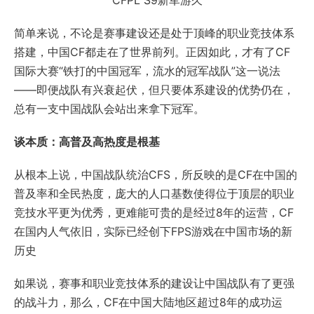
CFPL S9新军游久
简单来说，不论是赛事建设还是处于顶峰的职业竞技体系
搭建，中国CF都走在了世界前列。正因如此，才有了CF
国际大赛“铁打的中国冠军，流水的冠军战队”这一说法
——即便战队有兴衰起伏，但只要体系建设的优势仍在，
总有一支中国战队会站出来拿下冠军。
谈本质：高普及高热度是根基
从根本上说，中国战队统治CFS，所反映的是CF在中国的
普及率和全民热度，庞大的人口基数使得位于顶层的职业
竞技水平更为优秀，更难能可贵的是经过8年的运营，CF
在国内人气依旧，实际已经创下FPS游戏在中国市场的新
历史
如果说，赛事和职业竞技体系的建设让中国战队有了更强
的战斗力，那么，CF在中国大陆地区超过8年的成功运