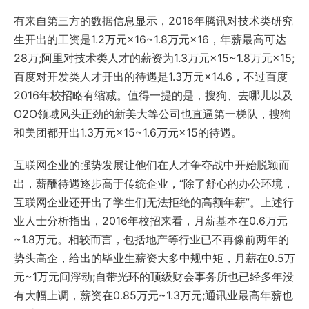
有来自第三方的数据信息显示，2016年腾讯对技术类研究
生开出的工资是1.2万元×16~1.8万元×16，年薪最高可达
28万;阿里对技术类人才的薪资为1.3万元×15~1.8万元×15;
百度对开发类人才开出的待遇是1.3万元×14.6，不过百度
2016年校招略有缩减。值得一提的是，搜狗、去哪儿以及
O2O领域风头正劲的新美大等公司也直逼第一梯队，搜狗
和美团都开出1.3万元×15~1.6万元×15的待遇。
互联网企业的强势发展让他们在人才争夺战中开始脱颖而
出，薪酬待遇逐步高于传统企业，“除了舒心的办公环境，
互联网企业还开出了学生们无法拒绝的高额年薪”。上述行
业人士分析指出，2016年校招来看，月薪基本在0.6万元
~1.8万元。相较而言，包括地产等行业已不再像前两年的
势头高企，给出的毕业生薪资大多中规中矩，月薪在0.5万
元~1万元间浮动;自带光环的顶级财会事务所也已经多年没
有大幅上调，薪资在0.85万元~1.3万元;通讯业最高年薪也