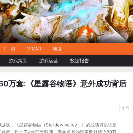
AI
VR/AR
电竞
游戏策划
游戏运营
数据报告
350万套:《星露谷物语》意外成功背后
字号
戏，《星露谷物语（Stardew Valley）》的成功可以说是
发者、投入了4年研发时间，发布首月的玩家数就接近80万