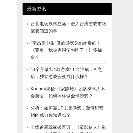
最新资讯
台北电玩展林立涵：进入台湾游戏市场
需要知道的事
“南昌高中生”做的游戏Steam爆红！
《完蛋！我被男同学包围了！》多抽
象？
“3个月做出4款游戏”！金浩斌：AI之
后，独立游戏会变成什么样？
Konami揭秘:《寂静岭》团队80%人不
会英语，如何照样做全球游戏？
分析：如何靠UP主卖游戏，邀请码营
销的威力你知道么？
上线首周玩家破百万，《雾影猎人》制