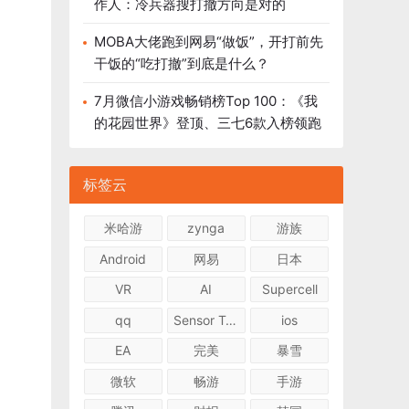
作人：冷兵器搜打撤方向是对的
MOBA大佬跑到网易“做饭”，开打前先
干饭的“吃打撤”到底是什么？
7月微信小游戏畅销榜Top 100：《我
的花园世界》登顶、三七6款入榜领跑
标签云
米哈游
zynga
游族
Android
网易
日本
VR
AI
Supercell
qq
Sensor Tower
ios
EA
完美
暴雪
微软
畅游
手游