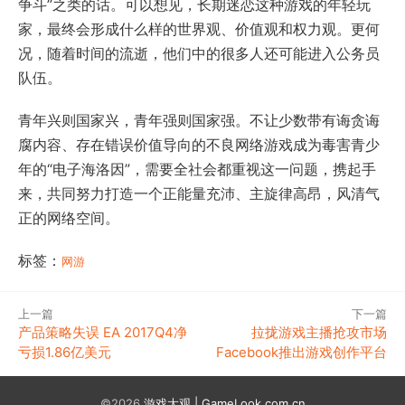
争斗”之类的话。可以想见，长期迷恋这种游戏的年轻玩
家，最终会形成什么样的世界观、价值观和权力观。更何
况，随着时间的流逝，他们中的很多人还可能进入公务员
队伍。
青年兴则国家兴，青年强则国家强。不让少数带有诲贪诲
腐内容、存在错误价值导向的不良网络游戏成为毒害青少
年的“电子海洛因”，需要全社会都重视这一问题，携起手
来，共同努力打造一个正能量充沛、主旋律高昂，风清气
正的网络空间。
标签：
网游
上一篇
下一篇
产品策略失误 EA 2017Q4净
拉拢游戏主播抢攻市场
亏损1.86亿美元
Facebook推出游戏创作平台
©2026
游戏大观 | GameLook.com.cn