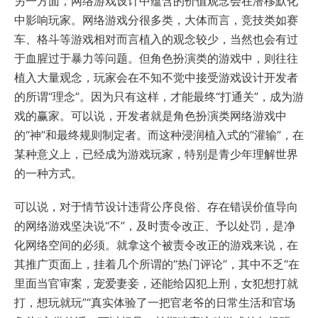
另一方面，网络游戏设计中蕴含的价值观念会在潜移默化
中影响玩家。网络游戏分很多类，大体而言，竞技类如赛
车、格斗等游戏相对而言植入的观念较少，当然也会有过
于血腥过于暴力等问题。但角色扮演类的游戏中，则往往
植入大量观念，玩家会在不知不觉中接受游戏设计开发者
的所谓“理念”。因为只有这样，才能最终“打通关”，成为游
戏的赢家。可以说，开发者就是角色扮演类网络游戏中
的“神”和最终规则制定者。而这种浸润植入式的“灌输”，在
某种意义上，已经成为游戏玩家，特别是青少年理解世界
的一种方式。
可以说，对于情节设计违背公序良俗、存在错误价值导向
的网络游戏坚决说“不”，及时责令改正、予以处罚，是净
化网络空间的必须。就拿这个被责令改正的游戏来说，在
其推广页面上，挂着几个所谓的“热门评论”，其中不乏“在
里面当官审案，宠爱妻妾，还能给囚犯上刑，女犯想打就
打，想玩就玩”“真实体验了一把官老爷的日常生活和官场